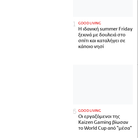
GOOD LIVING
Η ιδανική summer Friday
ξεκινά με δουλειά στο
σπίτι και καταλήγει σε
κάποιο νησί
GOOD LIVING
Οι εργαζόμενοι της
Kaizen Gaming βίωσαν
το World Cup από "μέσα"