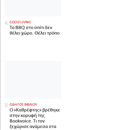
GOOD LIVING
Το BBQ στο σπίτι δεν
θέλει χώρο. Θέλει τρόπο.
ΟΔΗΓΟΣ ΒΙΒΛΙΟΥ
Ο «Καθρέφτης» βρέθηκε
στην κορυφή της
Bookvoice. Τι τον
ξεχώρισε ανάμεσα στα