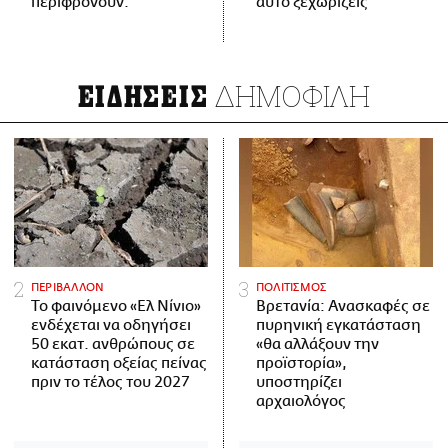
περιφρονούν.
αυτό ξεχωρίζεις
ΔΗΜΟΦΙΛΗ
ΕΙΔΗΣΕΙΣ
ΠΕΡΙΒΑΛΛΟΝ
ΠΟΛΙΤΙΣΜΟΣ
Το φαινόμενο «Ελ Νίνιο»
Βρετανία: Ανασκαφές σε
ενδέχεται να οδηγήσει
πυρηνική εγκατάσταση
50 εκατ. ανθρώπους σε
«θα αλλάξουν την
κατάσταση οξείας πείνας
προϊστορία»,
πριν το τέλος του 2027
υποστηρίζει
αρχαιολόγος