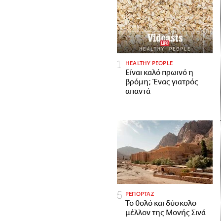
HEALTHY PEOPLE
Είναι καλό πρωινό η
βρόμη; Ένας γιατρός
απαντά
ΡΕΠΟΡΤΑΖ
Το θολό και δύσκολο
μέλλον της Μονής Σινά