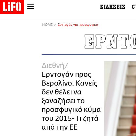
ΕΙΔΗΣΕΙΣ
C
LIFO SHOP
Ελλάδα
Ο
Διεθνή
Μ
NEWSLETTER
HOME
Ερντογάν για προσφυγικό
Πολιτική
Θ
ΜΙΚΡΟΠΡΑΓΜΑΤΑ
ΕΡΝΤ
Οικονομία
Ει
THE GOOD LIFO
Πολιτισμός
Βι
LIFOLAND
Αθλητισμός
Αρ
CITY GUIDE
& 
Περιβάλλον
Διεθνή
D
ΑΜΠΑ
TV & Media
Φ
Ερντογάν προς
PRINT
Tech &
Science
Βερολίνο: Κανείς
European Lifo
δεν θέλει να
ξαναζήσει το
προσφυγικό κύμα
του 2015- Τι ζητά
από την ΕΕ