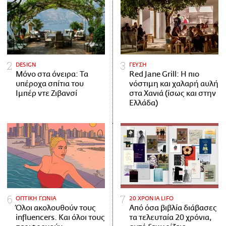
DESIGN
ΓΕΥΣΗ
Μόνο στα όνειρα: Τα
Red Jane Grill: Η πιο
υπέροχα σπίτια του
νόστιμη και χαλαρή αυλή
Ιμπέρ ντε Ζιβανσί
στα Χανιά (ίσως και στην
Ελλάδα)
ΟΠΤΙΚΗ ΓΩΝΙΑ
20 ΧΡΟΝΙΑ LIFO
Όλοι ακολουθούν τους
Από όσα βιβλία διάβασες
influencers. Και όλοι τους
τα τελευταία 20 χρόνια,