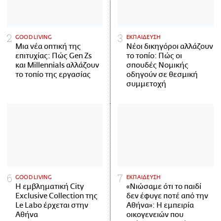
GOOD LIVING
ΕΚΠΑΙΔΕΥΣΗ
Μια νέα οπτική της
Νέοι δικηγόροι αλλάζουν
επιτυχίας: Πώς Gen Zs
το τοπίο: Πώς οι
και Millennials αλλάζουν
σπουδές Νομικής
το τοπίο της εργασίας
οδηγούν σε θεσμική
συμμετοχή
GOOD LIVING
ΕΚΠΑΙΔΕΥΣΗ
Η εμβληματική City
«Νιώσαμε ότι το παιδί
Exclusive Collection της
δεν έφυγε ποτέ από την
Le Labo έρχεται στην
Αθήνα»: Η εμπειρία
Αθήνα
οικογενειών που