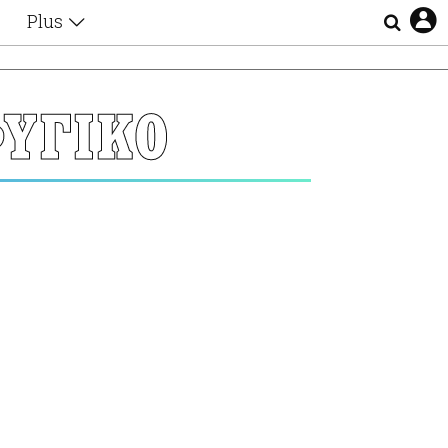
Plus
Θέματα
Συνεντεύξεις
Videos
ΥΓΙΚΟ
τα
Αφιερώματα
Ζώδια
Εξομολογήσεις
Blogs
η
Οι Αθηναίοι
Απώλειες
Lgbtqi+
Επιλογές