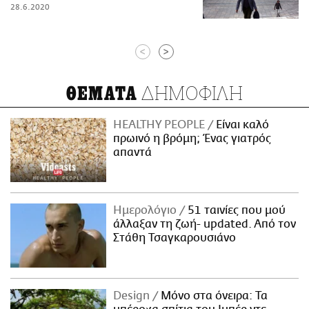
28.6.2020
<
>
ΔΗΜΟΦΙΛΗ
ΘΕΜΑΤΑ
HEALTHY PEOPLE
Είναι καλό
πρωινό η βρόμη; Ένας γιατρός
απαντά
Ημερολόγιο
51 ταινίες που μού
άλλαξαν τη ζωή- updated. Aπό τον
Στάθη Τσαγκαρουσιάνο
Design
Μόνο στα όνειρα: Τα