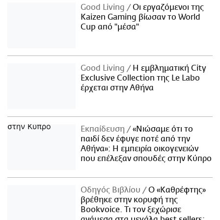
Good Living
Οι εργαζόμενοι της
Kaizen Gaming βίωσαν το World
Cup από "μέσα"
Good Living
Η εμβληματική City
Exclusive Collection της Le Labo
έρχεται στην Αθήνα
Εκπαίδευση
«Νιώσαμε ότι το
παιδί δεν έφυγε ποτέ από την
Αθήνα»: Η εμπειρία οικογενειών
που επέλεξαν σπουδές στην Κύπρο
Οδηγός Βιβλίου
Ο «Καθρέφτης»
βρέθηκε στην κορυφή της
Bookvoice. Τι τον ξεχώρισε
ανάμεσα στα μεγάλα best sellers;