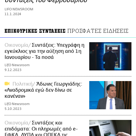
συντάξεις του Φεβρουαρίου
ΑΜΠΑ
LIFO NEWSROOM
PRINT
11.1.2024
ΠΡΟΣΦΑΤΕΣ ΕΙΔΗΣΕΙΣ
ΕΠΙΚΟΥΡΙΚΕΣ ΣΥΝΤΑΞΕΙΣ
Οικονομία
Συντάξεις: Υπεγράφη η
εγκύκλιος για την αύξηση από 1η
Ιανουαρίου - Τα ποσά
LifO Newsroom
9.12.2023
Πολιτική
Άδωνις Γεωργιάδης:
«Αναδρομικά εγώ δεν δίνω σε
κανέναν»
LifO Newsroom
5.10.2023
Οικονομία
Συντάξεις και
επιδόματα: Οι πληρωμές από e-
ΕΦΚΑ, ΔΥΠΑ και ΟΠΕΚΑ τις