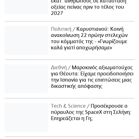
εκατ. ανθρώπους σε κατάσταση
οξείας πείνας πριν το τέλος του
2027
Πολιτική
Καρυστιανού: Κοινή
ανακοίνωση 22 πρώην στελεχών
του κόμματός της - «Γνωρίζουμε
καλά γιατί αποχωρήσαμε»
Διεθνή
Μαροκινός αξιωματούχος
για Θέουτα: Είχαμε προειδοποιήσει
την Ισπανία για τις επιπτώσεις μιας
δικαστικής απόφασης
Τech & Science
Προσέκρουσε ο
πύραυλος της SpaceX στη Σελήνη:
Επηρεάζεται η Γη;