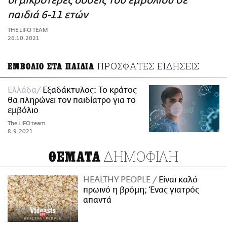
οι μικρότερες δόσεις του εμβολίου σε
ΑΜΠΑ
παιδιά 6-11 ετών
PRINT
THE LIFO TEAM
26.10.2021
ΠΡΟΣΦΑΤΕΣ ΕΙΔΗΣΕΙΣ
ΕΜΒΟΛΙΟ ΣΤΑ ΠΑΙΔΙΑ
Ελλάδα
Εξαδάκτυλος: Το κράτος
θα πληρώνει τον παιδίατρο για το
εμβόλιο
The LiFO team
8.9.2021
ΔΗΜΟΦΙΛΗ
ΘΕΜΑΤΑ
HEALTHY PEOPLE
Είναι καλό
πρωινό η βρόμη; Ένας γιατρός
απαντά