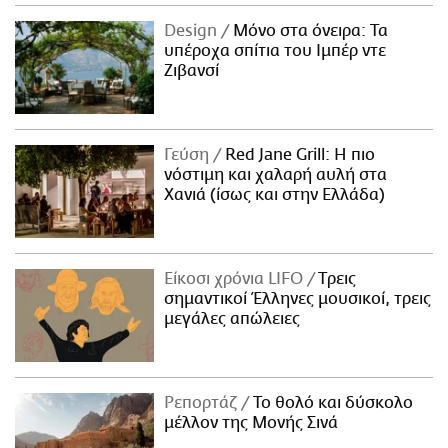
Design
Μόνο στα όνειρα: Τα
υπέροχα σπίτια του Ιμπέρ ντε
Ζιβανσί
Γεύση
Red Jane Grill: Η πιο
νόστιμη και χαλαρή αυλή στα
Χανιά (ίσως και στην Ελλάδα)
Είκοσι χρόνια LIFO
Tρεις
σημαντικοί Έλληνες μουσικοί, τρεις
μεγάλες απώλειες
Ρεπορτάζ
Το θολό και δύσκολο
μέλλον της Μονής Σινά