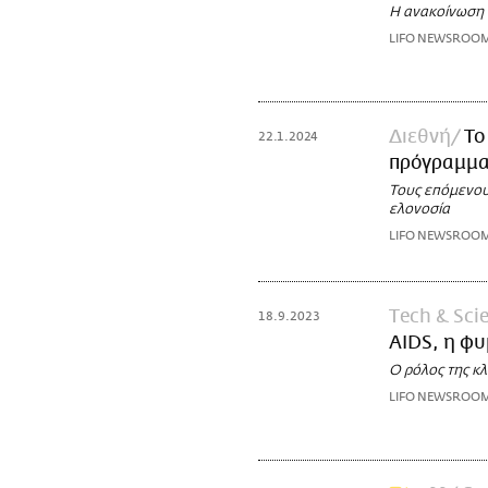
Η ανακοίνωση 
LIFO NEWSROO
Διεθνή
Το
22.1.2024
πρόγραμμα 
Τους επόμενους
ελονοσία
LIFO NEWSROO
Τech & Sci
18.9.2023
AIDS, η φυ
Ο ρόλος της κλ
LIFO NEWSROO