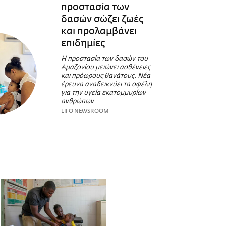
προστασία των
δασών σώζει ζωές
και προλαμβάνει
επιδημίες
Η προστασία των δασών του
Αμαζονίου μειώνει ασθένειες
και πρόωρους θανάτους. Νέα
έρευνα αναδεικνύει τα οφέλη
για την υγεία εκατομμυρίων
ανθρώπων
LIFO NEWSROOM