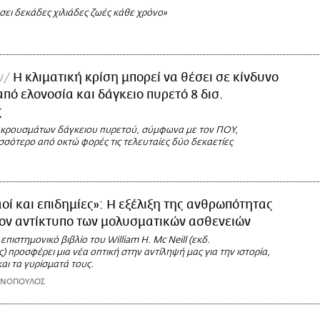
ει δεκάδες χιλιάδες ζωές κάθε χρόνο»
ν
Η κλιματική κρίση μπορεί να θέσει σε κίνδυνο
πό ελονοσία και δάγκειο πυρετό 8 δισ.
ς
 κρουσμάτων δάγκειου πυρετού, σύμφωνα με τον ΠΟΥ,
σσότερο από οκτώ φορές τις τελευταίες δύο δεκαετίες
οί και επιδημίες»: Η εξέλιξη της ανθρωπότητας
ον αντίκτυπο των μολυσματικών ασθενειών
επιστημονικό βιβλίο του William H. Mc Neill (εκδ.
προσφέρει μια νέα οπτική στην αντίληψή μας για την ιστορία,
και τα γυρίσματά τους.
ΩΝΟΠΟΥΛΟΣ