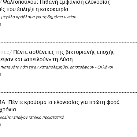
Ψαλτοπούλου: Πιθανή εμφάνιση ελονοσίας
χές που έπληξε η κακοκαιρία
 μεγάλο πρόβλημα για τη δημόσια υγεία»
M
ence
Πέντε ασθένειες της βικτοριανής εποχής
εψαν και «απειλούν» τη Δύση
πιστευόταν ότι είχαν καταπολεμηθεί, επιστρέφουν - Οι λόγοι
M
Α: Πέντε κρούσματα ελονοσίας για πρώτη φορά
 χρόνια
ρείται επείγον ιατρικό περιστατικό
M