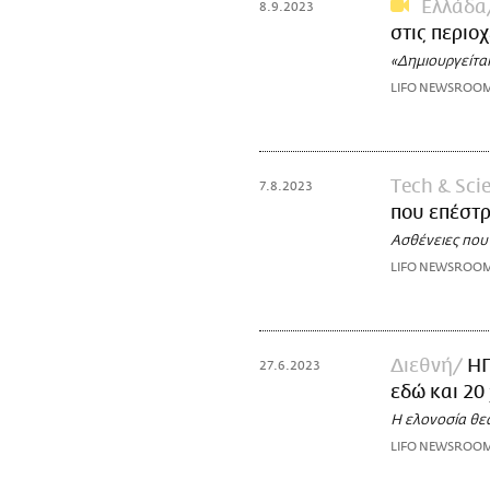
Ελλάδα
8.9.2023
στις περιο
«Δημιουργείται
LIFO NEWSROO
Τech & Sci
7.8.2023
που επέστρ
Ασθένειες που 
LIFO NEWSROO
Διεθνή
ΗΠ
27.6.2023
εδώ και 20
H ελονοσία θεω
LIFO NEWSROO