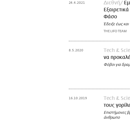
Διεθνή
Εμ
24.4.2021
Εξαιρετικά
Φάσο
Έδειξε έως και
THE LIFO TEAM
Τech & Sci
8.5.2020
να προκαλ
Φόβοι για δρα
Τech & Sci
16.10.2019
τους γορίλ
Επιστήμονες βρ
άνθρωπο