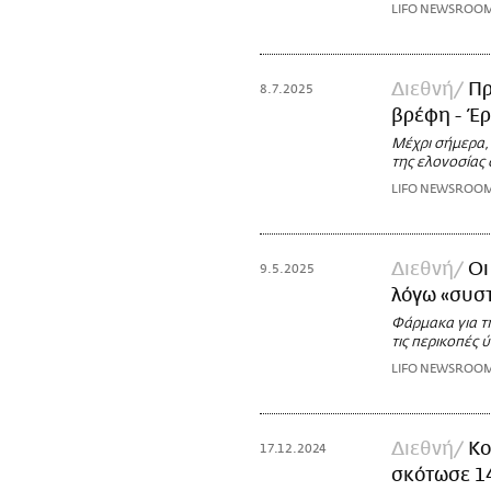
LIFO NEWSROO
Διεθνή
Πρ
8.7.2025
βρέφη - Έρ
Μέχρι σήμερα,
της ελονοσίας 
LIFO NEWSROO
Διεθνή
Οι
9.5.2025
λόγω «συσ
Φάρμακα για τη
τις περικοπές 
LIFO NEWSROO
Διεθνή
Κο
17.12.2024
σκότωσε 1