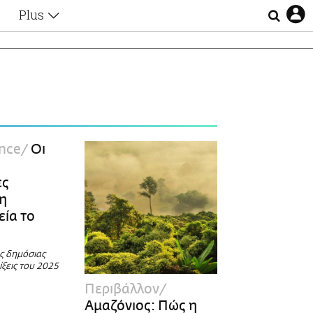
Plus
Θέματα
Συνεντεύξεις
Videos
τα
Αφιερώματα
Ζώδια
Εξομολογήσεις
Blogs
η
ence
Οι
Οι Αθηναίοι
Απώλειες
ες
Lgbtqi+
τη
Επιλογές
εία το
ς δημόσιας
λίξεις του 2025
Περιβάλλον
Αμαζόνιος: Πώς η