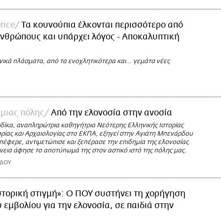
ence
Τα κουνούπια έλκονται περισσότερο από
νθρώπους και υπάρχει λόγος - Αποκαλυπτική
ονικά πλάσματα, από τα ενοχλητικότερα και... γεμάτα νέες
 μιας πόλης
Από την ελονοσία στην ανοσία
ρδίκα, αναπληρώτρια καθηγήτρια Νεότερης Ελληνικής Ιστορίας
ορίας και Αρχαιολογίας στο ΕΚΠΑ, εξηγεί στην Αγιάτη Μπενάρδου
έφερε, αντιμετώπισε και ξεπέρασε την επιδημία της ελονοσίας
νεια άφησε το αποτύπωμά της στον αστικό ιστό της πόλης μας.
ΡΔΟΥ
στορική στιγμή»: Ο ΠΟΥ συστήνει τη χορήγηση
 εμβολίου για την ελονοσία, σε παιδιά στην