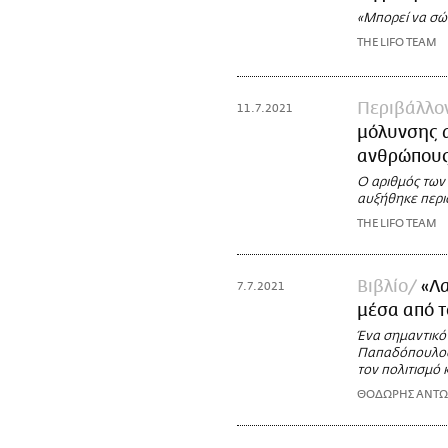
«Μπορεί να σώσ
THE LIFO TEAM
Περιβάλλο
11.7.2021
μόλυνσης α
ανθρώπου
Ο αριθμός των
αυξήθηκε περι
THE LIFO TEAM
Βιβλίο
«Λα
7.7.2021
μέσα από τ
Ένα σημαντικό 
Παπαδόπουλος) 
τον πολιτισμό 
ΘΟΔΩΡΗΣ ΑΝΤ