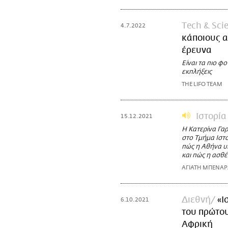
Τech & Sci
4.7.2022
κάποιους α
έρευνα
Είναι τα πιο φ
εκπλήξεις
THE LIFO TEAM
Ιστορία
15.12.2021
Η Κατερίνα Γα
στο Τμήμα Ιστ
πώς η Αθήνα υπ
και πώς η ασθέ
ΑΓΙΑΤΗ ΜΠΕΝΑ
Διεθνή
«Ι
6.10.2021
του πρώτου
Αφρική