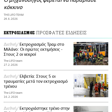
Ο μηχανοδηγός φέρεται να παραβίασε
ΑΜΠΑ
κόκκινο
PRINT
THE LIFO TEAM
24.6.2026
ΠΡΟΣΦΑΤΕΣ ΕΙΔΗΣΕΙΣ
ΕΚΤΡΟΧΙΑΣΜΟΣ
Διεθνή
Εκτροχιασμός Τραμ στο
Μιλάνο: Οι πρώτες εκτιμήσεις -
Στους 2 οι νεκροί
The LiFO team
27.2.2026
Διεθνή
Ελβετία: Στους 5 οι
τραυματίες μετά τον εκτροχιασμό
τρένου
The LiFO team
16.2.2026
Διεθνή
Εκτροχιάστηκε τρένο στην