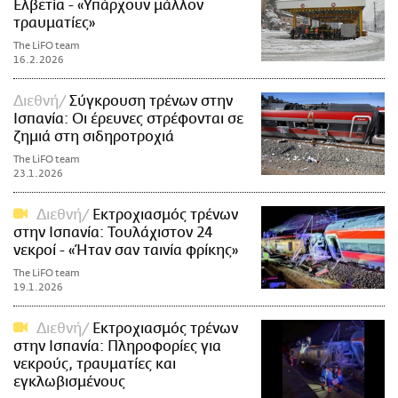
Ελβετία - «Υπάρχουν μάλλον
τραυματίες»
The LiFO team
16.2.2026
Διεθνή
Σύγκρουση τρένων στην
Ισπανία: Οι έρευνες στρέφονται σε
ζημιά στη σιδηροτροχιά
The LiFO team
23.1.2026
Διεθνή
Εκτροχιασμός τρένων
στην Ισπανία: Τουλάχιστον 24
νεκροί - «Ήταν σαν ταινία φρίκης»
The LiFO team
19.1.2026
Διεθνή
Εκτροχιασμός τρένων
στην Ισπανία: Πληροφορίες για
νεκρούς, τραυματίες και
εγκλωβισμένους