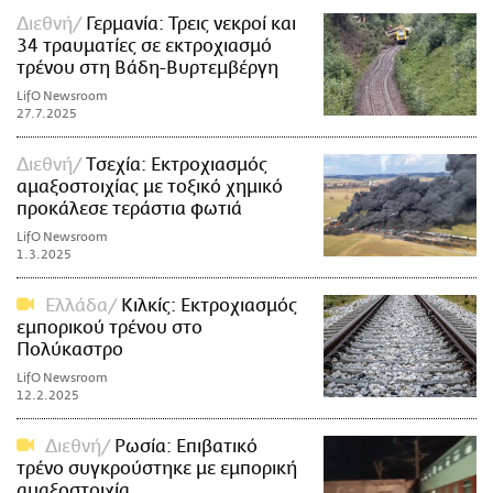
Διεθνή
Γερμανία: Τρεις νεκροί και
34 τραυματίες σε εκτροχιασμό
τρένου στη Βάδη-Βυρτεμβέργη
LifO Newsroom
27.7.2025
Διεθνή
Tσεχία: Εκτροχιασμός
αμαξοστοιχίας με τοξικό χημικό
προκάλεσε τεράστια φωτιά
LifO Newsroom
1.3.2025
Ελλάδα
Κιλκίς: Εκτροχιασμός
εμπορικού τρένου στο
Πολύκαστρο
LifO Newsroom
12.2.2025
Διεθνή
Ρωσία: Επιβατικό
τρένο συγκρούστηκε με εμπορική
αμαξοστοιχία