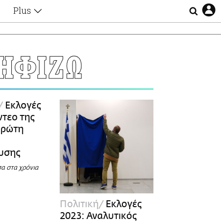
Plus
Θέματα
Συνεντεύξεις
Videos
ΗΦΙΖΩ
τα
Αφιερώματα
Ζώδια
Εξομολογήσεις
Blogs
η
Εκλογές
Οι Αθηναίοι
ίντεο της
Απώλειες
 πρώτη
Lgbtqi+
Επιλογές
ευσης
α στα χρόνια
Πολιτική
Εκλογές
2023: Αναλυτικός