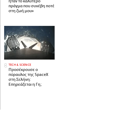
ήταν το καλύτερο
πράγμα που συνέβη ποτέ
στη ζωή μου»
ΤECH & SCIENCE
Προσέκρουσε ο
πύραυλος της SpaceX
στη Σελήνη:
Επηρεάζεται η Γη;