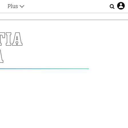
Plus
Θέματα
Συνεντεύξεις
Videos
ΓΙΑ
τα
Αφιερώματα
Ζώδια
Α
Εξομολογήσεις
Blogs
η
Οι Αθηναίοι
Απώλειες
Lgbtqi+
Επιλογές