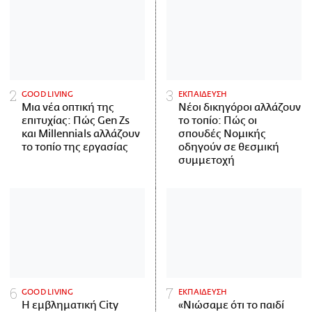
GOOD LIVING
ΕΚΠΑΙΔΕΥΣΗ
Μια νέα οπτική της
Νέοι δικηγόροι αλλάζουν
επιτυχίας: Πώς Gen Zs
το τοπίο: Πώς οι
και Millennials αλλάζουν
σπουδές Νομικής
το τοπίο της εργασίας
οδηγούν σε θεσμική
συμμετοχή
GOOD LIVING
ΕΚΠΑΙΔΕΥΣΗ
Η εμβληματική City
«Νιώσαμε ότι το παιδί