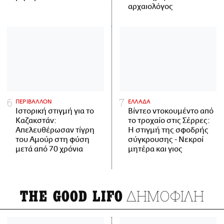
αρχαιολόγος
ΠΕΡΙΒΑΛΛΟΝ
ΕΛΛΑΔΑ
Ιστορική στιγμή για το
Βίντεο ντοκουμέντο από
Καζακστάν:
το τροχαίο στις Σέρρες:
Απελευθέρωσαν τίγρη
Η στιγμή της σφοδρής
του Αμούρ στη φύση
σύγκρουσης - Νεκροί
μετά από 70 χρόνια
μητέρα και γιος
ΔΗΜΟΦΙΛΗ
THE GOOD LIFO