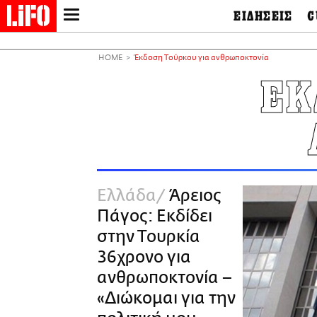
ΕΙΔΗΣΕΙΣ
C
LIFO SHOP
Ελλάδα
Ο
Διεθνή
Μ
NEWSLETTER
HOME
Έκδοση Τούρκου για ανθρωποκτονία
Πολιτική
Θ
ΜΙΚΡΟΠΡΑΓΜΑΤΑ
ΕΚ
Οικονομία
Ει
THE GOOD LIFO
Πολιτισμός
Βι
LIFOLAND
Αθλητισμός
Αρ
CITY GUIDE
& 
Περιβάλλον
D
ΑΜΠΑ
TV & Media
Φ
PRINT
Tech &
Science
Ελλάδα
Άρειος
European Lifo
Πάγος: Εκδίδει
στην Τουρκία
36χρονο για
ανθρωποκτονία –
«Διώκομαι για την