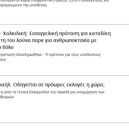
αγνωριστεί καμία ελαφρυντική πράξη», ζητά ο εισαγγελέας για
τηγορούμενο της υπόθεσης
Χαλκιδική: Εισαγγελική πρόταση για καταδίκη
ήτη του λούνα παρκ για ανθρωποκτονία με
ο δόλο
πρόταση ολοκληρώθηκε - Τι πρότεινε για τους υπόλοιπους
ους
ραήλ: Οδηγείται σε πρόωρες εκλογές η χώρα;
ις από τη Γενική Εισαγγελέα του Ισραήλ για υποχώρηση των
 θεσμών