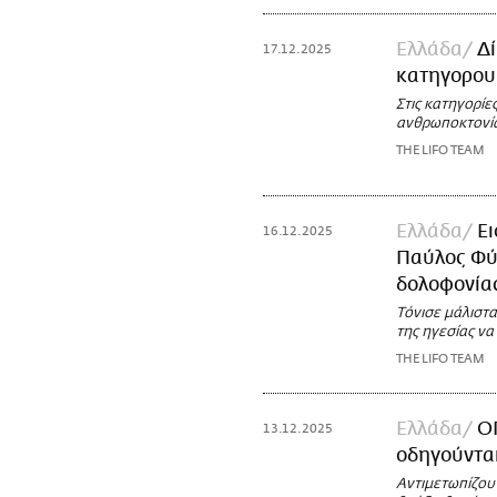
Ελλάδα
Δί
17.12.2025
κατηγορου
Στις κατηγορίε
ανθρωποκτονία
THE LIFO TEAM
Ελλάδα
Ει
16.12.2025
Παύλος Φύσ
δολοφονία
Τόνισε μάλιστ
της ηγεσίας να
THE LIFO TEAM
Ελλάδα
Ο
13.12.2025
οδηγούνται
Αντιμετωπίζου