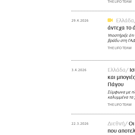
THE LIFO TEAM
Ελλάδα
29.4.2026
άντεχα το 
Υποστήριξε ότι
βράδυ στη ΓΑ
THE LIFO TEAM
Ελλάδα
Ισ
3.4.2026
και μπογιέ
Πάγου
Σύμφωνα με πλ
καλυμμένα τα 
THE LIFO TEAM
Διεθνή
Οι
22.3.2026
που αποτελ