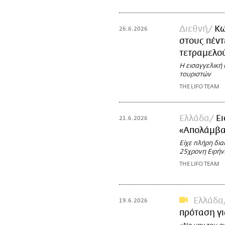
Διεθνή
Κω
26.6.2026
στους πέντ
τετραμελού
Η εισαγγελική 
τουριστών
THE LIFO TEAM
Ελλάδα
Ε
21.6.2026
«Απολάμβαν
Είχε πλήρη δια
25χρονη Ειρή
THE LIFO TEAM
Ελλάδα
19.6.2026
πρόταση γι