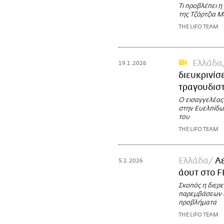
Τι προβλέπει η
της Τζόρτζια Μ
THE LIFO TEAM
Ελλάδα
19.1.2026
διευκρινίσ
τραγουδισ
Ο εισαγγελέας
στην Ευελπίδων
του
THE LIFO TEAM
Ελλάδα
Αε
5.1.2026
άουτ στο 
Σκοπός η διερ
παρεμβάσεων σ
προβλήματα
THE LIFO TEAM