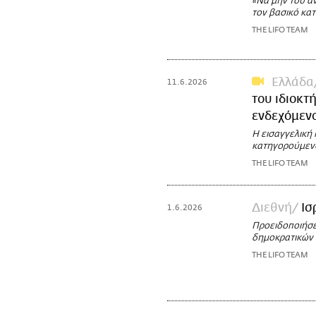
«Να μην του αν
τον βασικό κα
THE LIFO TEAM
Ελλάδα
11.6.2026
του ιδιοκτ
ενδεχόμεν
Η εισαγγελική 
κατηγορούμεν
THE LIFO TEAM
Διεθνή
Ισ
1.6.2026
Προειδοποιήσε
δημοκρατικών
THE LIFO TEAM