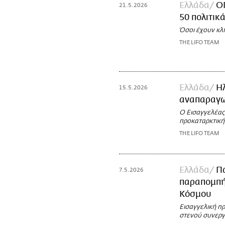
Ελλάδα
Ο
21.5.2026
50 πολιτικ
Όσοι έχουν κλ
THE LIFO TEAM
Ελλάδα
Η
15.5.2026
αναπαραγω
Ο Εισαγγελέας 
προκαταρκτική
THE LIFO TEAM
Ελλάδα
Πα
7.5.2026
παραπομπή 
Κόσμου
Εισαγγελική πρ
στενού συνεργ