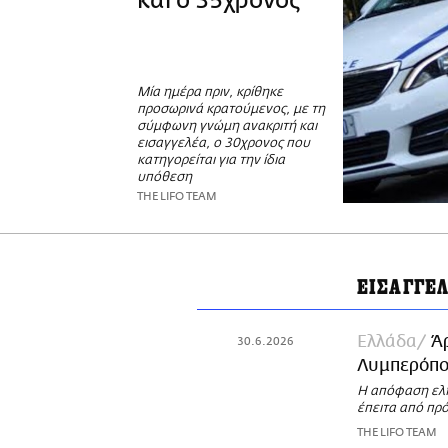
και ο 35χρονος
Μία ημέρα πριν, κρίθηκε
προσωρινά κρατούμενος, με τη
σύμφωνη γνώμη ανακριτή και
εισαγγελέα, ο 30χρονος που
κατηγορείται για την ίδια
υπόθεση
THE LIFO TEAM
ΕΙΣΑΓΓΕ
Ελλάδα
Ά
30.6.2026
Λυμπερόπο
Η απόφαση ελή
έπειτα από πρ
THE LIFO TEAM