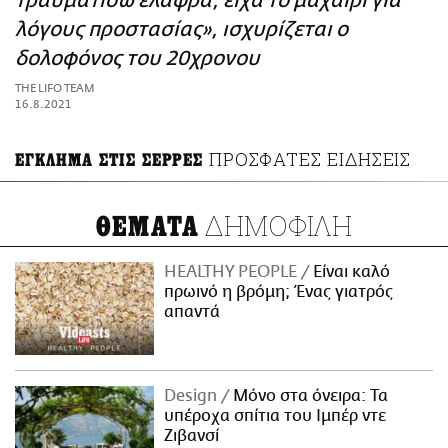
τραυματίσω ελαφρά, είχα το μαχαίρι για
ΑΜΠΑ
λόγους προστασίας», ισχυρίζεται ο
PRINT
δολοφόνος του 20χρονου
THE LIFO TEAM
16.8.2021
ΠΡΟΣΦΑΤΕΣ ΕΙΔΗΣΕΙΣ
ΕΓΚΛΗΜΑ ΣΤΙΣ ΣΕΡΡΕΣ
ΔΗΜΟΦΙΛΗ
ΘΕΜΑΤΑ
HEALTHY PEOPLE
Είναι καλό
πρωινό η βρόμη; Ένας γιατρός
απαντά
Design
Μόνο στα όνειρα: Τα
υπέροχα σπίτια του Ιμπέρ ντε
Ζιβανσί