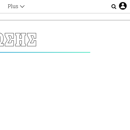
Plus
Θέματα
Συνεντεύξεις
Videos
ΩΣΗΣ
τα
Αφιερώματα
Ζώδια
Εξομολογήσεις
Blogs
η
Οι Αθηναίοι
Απώλειες
Lgbtqi+
Επιλογές