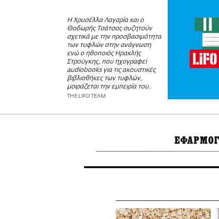
Η Χρυσέλλα Λαγαρία και ο
Θοδωρής Τσάτσος συζητούν
σχετικά με την προσβασιμότητα
των τυφλών στην ανάγνωση
ενώ ο ηθοποιός Ηρακλής
Στρούγκης, που ηχογραφεί
audiobooks για τις ακουστικές
βιβλιοθήκες των τυφλών,
μοιράζεται την εμπειρία του.
THE LIFO TEAM
ΕΦΑΡΜΟΓ