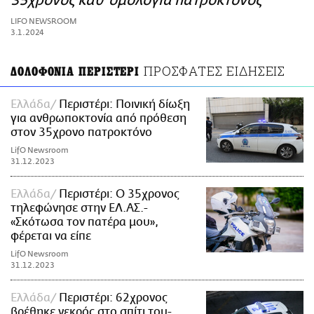
35χρονος καθ’ ομολογία πατροκτόνος
ΑΜΠΑ
LIFO NEWSROOM
PRINT
3.1.2024
ΠΡΟΣΦΑΤΕΣ ΕΙΔΗΣΕΙΣ
ΔΟΛΟΦΟΝΙΑ ΠΕΡΙΣΤΕΡΙ
Ελλάδα
Περιστέρι: Ποινική δίωξη
για ανθρωποκτονία από πρόθεση
στον 35χρονο πατροκτόνο
LifO Newsroom
31.12.2023
Ελλάδα
Περιστέρι: Ο 35χρονος
τηλεφώνησε στην ΕΛ.ΑΣ.-
«Σκότωσα τον πατέρα μου»,
φέρεται να είπε
LifO Newsroom
31.12.2023
Ελλάδα
Περιστέρι: 62χρονος
βρέθηκε νεκρός στο σπίτι του-