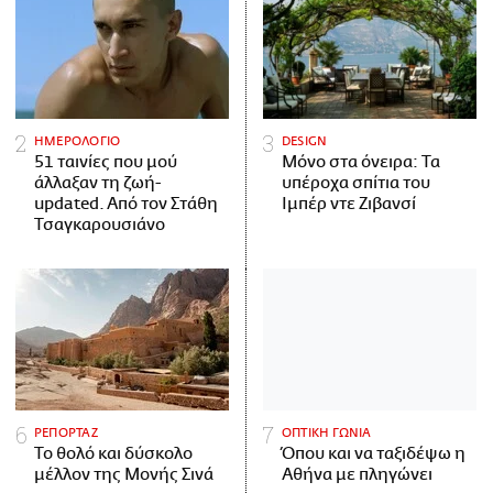
ΗΜΕΡΟΛΟΓΙΟ
DESIGN
51 ταινίες που μού
Μόνο στα όνειρα: Τα
άλλαξαν τη ζωή-
υπέροχα σπίτια του
updated. Aπό τον Στάθη
Ιμπέρ ντε Ζιβανσί
Τσαγκαρουσιάνο
ΡΕΠΟΡΤΑΖ
ΟΠΤΙΚΗ ΓΩΝΙΑ
Το θολό και δύσκολο
Όπου και να ταξιδέψω η
μέλλον της Μονής Σινά
Αθήνα με πληγώνει