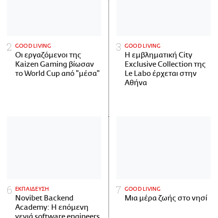
GOOD LIVING
GOOD LIVING
Οι εργαζόμενοι της
Η εμβληματική City
Kaizen Gaming βίωσαν
Exclusive Collection της
το World Cup από "μέσα"
Le Labo έρχεται στην
Αθήνα
ΕΚΠΑΙΔΕΥΣΗ
GOOD LIVING
Novibet Backend
Μια μέρα ζωής στο νησί
Academy: Η επόμενη
γενιά software engineers