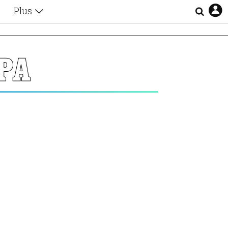
Plus
Θέματα
Συνεντεύξεις
Videos
ΡΑ
τα
Αφιερώματα
Ζώδια
Εξομολογήσεις
Blogs
η
Οι Αθηναίοι
Απώλειες
Lgbtqi+
Επιλογές