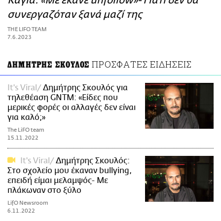
Καγιά: «Με έκανε unfollow»- Γιατί δεν θα
ΑΜΠΑ
συνεργαζόταν ξανά μαζί της
PRINT
THE LIFO TEAM
7.6.2023
ΠΡΟΣΦΑΤΕΣ ΕΙΔΗΣΕΙΣ
ΔΗΜΗΤΡΗΣ ΣΚΟΥΛΟΣ
It's Viral
Δημήτρης Σκουλός για
τηλεθέαση GNTM: «Είδες που
μερικές φορές οι αλλαγές δεν είναι
για καλό;»
The LiFO team
15.11.2022
It's Viral
Δημήτρης Σκουλός:
Στο σχολείο μου έκαναν bullying,
επειδή είμαι μελαμψός- Με
πλάκωναν στο ξύλο
LifO Newsroom
6.11.2022