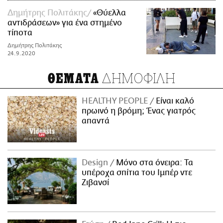
Δημήτρης Πολιτάκης
«Θύελλα
αντιδράσεων» για ένα στημένο
τίποτα
Δημήτρης Πολιτάκης
24.9.2020
ΔΗΜΟΦΙΛΗ
ΘΕΜΑΤΑ
HEALTHY PEOPLE
Είναι καλό
πρωινό η βρόμη; Ένας γιατρός
απαντά
Design
Μόνο στα όνειρα: Τα
υπέροχα σπίτια του Ιμπέρ ντε
Ζιβανσί