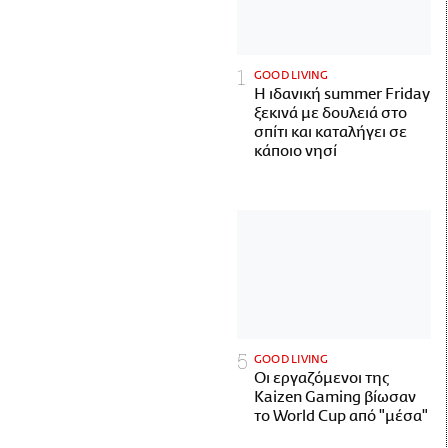
GOOD LIVING
Η ιδανική summer Friday
ξεκινά με δουλειά στο
σπίτι και καταλήγει σε
κάποιο νησί
GOOD LIVING
Οι εργαζόμενοι της
Kaizen Gaming βίωσαν
το World Cup από "μέσα"