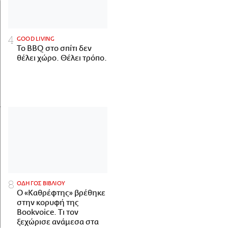
GOOD LIVING
Το BBQ στο σπίτι δεν
θέλει χώρο. Θέλει τρόπο.
ΟΔΗΓΟΣ ΒΙΒΛΙΟΥ
Ο «Καθρέφτης» βρέθηκε
στην κορυφή της
Bookvoice. Τι τον
ξεχώρισε ανάμεσα στα