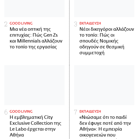
GOOD LIVING
ΕΚΠΑΙΔΕΥΣΗ
Μια νέα οπτική της
Νέοι δικηγόροι αλλάζουν
επιτυχίας: Πώς Gen Zs
το τοπίο: Πώς οι
και Millennials αλλάζουν
σπουδές Νομικής
το τοπίο της εργασίας
οδηγούν σε θεσμική
συμμετοχή
GOOD LIVING
ΕΚΠΑΙΔΕΥΣΗ
Η εμβληματική City
«Νιώσαμε ότι το παιδί
Exclusive Collection της
δεν έφυγε ποτέ από την
Le Labo έρχεται στην
Αθήνα»: Η εμπειρία
Αθήνα
οικογενειών που