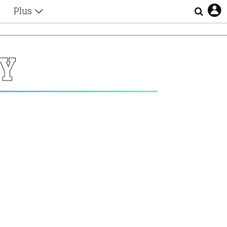
Plus
Θέματα
Συνεντεύξεις
Videos
Υ
τα
Αφιερώματα
Ζώδια
Εξομολογήσεις
Blogs
η
Οι Αθηναίοι
Απώλειες
Lgbtqi+
Επιλογές