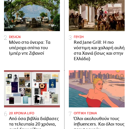
DESIGN
ΓΕΥΣΗ
Μόνο στα όνειρα: Τα
Red Jane Grill: Η πιο
υπέροχα σπίτια του
νόστιμη και χαλαρή αυλή
Ιμπέρ ντε Ζιβανσί
στα Χανιά (ίσως και στην
Ελλάδα)
20 ΧΡΟΝΙΑ LIFO
ΟΠΤΙΚΗ ΓΩΝΙΑ
Από όσα βιβλία διάβασες
Όλοι ακολουθούν τους
τα τελευταία 20 χρόνια,
influencers. Και όλοι τους