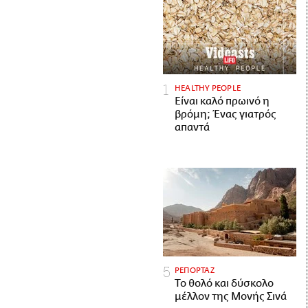
HEALTHY PEOPLE
Είναι καλό πρωινό η
βρόμη; Ένας γιατρός
απαντά
ΡΕΠΟΡΤΑΖ
Το θολό και δύσκολο
μέλλον της Μονής Σινά