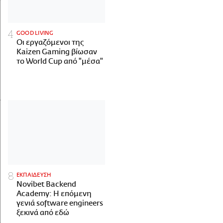
GOOD LIVING
Οι εργαζόμενοι της
Kaizen Gaming βίωσαν
το World Cup από "μέσα"
ΕΚΠΑΙΔΕΥΣΗ
Novibet Backend
Academy: Η επόμενη
γενιά software engineers
ξεκινά από εδώ