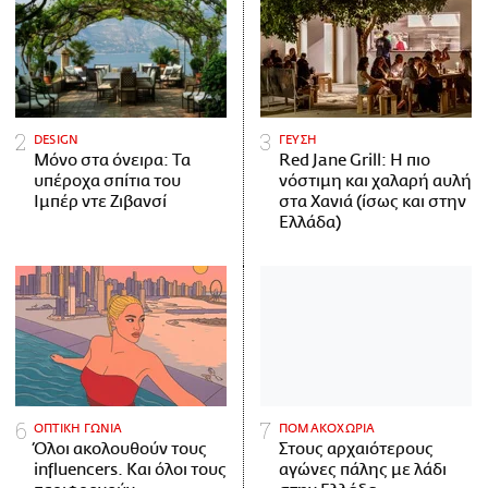
DESIGN
ΓΕΥΣΗ
Μόνο στα όνειρα: Τα
Red Jane Grill: Η πιο
υπέροχα σπίτια του
νόστιμη και χαλαρή αυλή
Ιμπέρ ντε Ζιβανσί
στα Χανιά (ίσως και στην
Ελλάδα)
ΟΠΤΙΚΗ ΓΩΝΙΑ
ΠΟΜΑΚΟΧΩΡΙΑ
Όλοι ακολουθούν τους
Στους αρχαιότερους
influencers. Και όλοι τους
αγώνες πάλης με λάδι