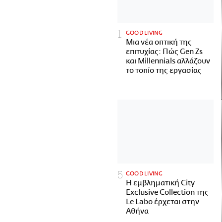
GOOD LIVING
Μια νέα οπτική της
επιτυχίας: Πώς Gen Zs
και Millennials αλλάζουν
το τοπίο της εργασίας
GOOD LIVING
Η εμβληματική City
Exclusive Collection της
Le Labo έρχεται στην
Αθήνα