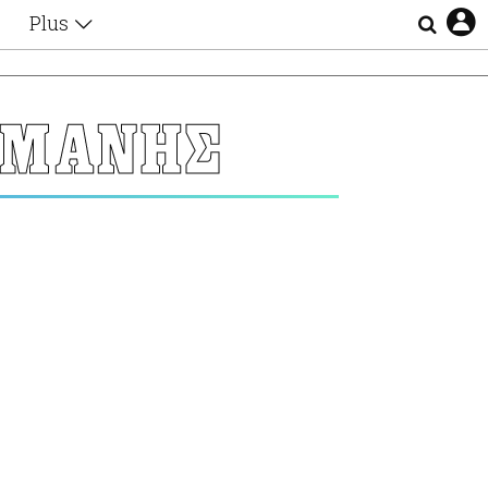
Plus
Θέματα
Συνεντεύξεις
Videos
 ΜΑΝΗΣ
τα
Αφιερώματα
Ζώδια
Εξομολογήσεις
Blogs
η
Οι Αθηναίοι
Απώλειες
Lgbtqi+
Επιλογές