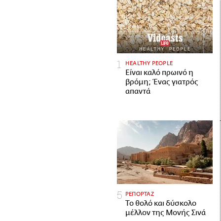
HEALTHY PEOPLE
Είναι καλό πρωινό η
βρόμη; Ένας γιατρός
απαντά
ΡΕΠΟΡΤΑΖ
Το θολό και δύσκολο
μέλλον της Μονής Σινά