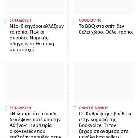
ΕΚΠΑΙΔΕΥΣΗ
GOOD LIVING
Νέοι δικηγόροι αλλάζουν
Το BBQ στο σπίτι δεν
το τοπίο: Πώς οι
θέλει χώρο. Θέλει τρόπο.
σπουδές Νομικής
οδηγούν σε θεσμική
συμμετοχή
ΕΚΠΑΙΔΕΥΣΗ
ΟΔΗΓΟΣ ΒΙΒΛΙΟΥ
«Νιώσαμε ότι το παιδί
Ο «Καθρέφτης» βρέθηκε
δεν έφυγε ποτέ από την
στην κορυφή της
Αθήνα»: Η εμπειρία
Bookvoice. Τι τον
οικογενειών που
ξεχώρισε ανάμεσα στα
επέλεξαν σπουδές στην
μεγάλα best sellers;