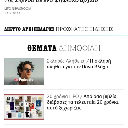
της Σίφνου σε ένα ψηφιακό αρχείο
ΑΜΠΑ
LIFO NEWSROOM
PRINT
13.7.2023
ΠΡΟΣΦΑΤΕΣ ΕΙΔΗΣΕΙΣ
ΔΙΚΤΥΟ ΑΡΧΙΠΕΛΑΓΟΣ
ΔΗΜΟΦΙΛΗ
ΘΕΜΑΤΑ
Σκληρές Αλήθειες
H σκληρή
αλήθεια για τον Πάνο Βλάχο
20 χρόνια LiFO
Από όσα βιβλία
διάβασες τα τελευταία 20 χρόνια,
αυτό ξεχωρίζεις