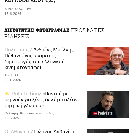
και πόσο κοστίζει;
ΑΜΠΑ
ΜΙΝΑ ΚΑΛΟΓΕΡΑ
PRINT
15.6.2026
ΠΡΟΣΦΑΤΕΣ
ΔΙΕΥΘΥΝΤΗΣ ΦΩΤΟΓΡΑΦΙΑΣ
ΕΙΔΗΣΕΙΣ
Πολιτισμός
Ανδρέας Μπέλλης:
Πέθανε ένας ακάματος
δημιουργός του ελληνικού
κινηματογράφου
The LiFO team
28.1.2026
Pulp Fiction
«Παντού με
περνούν για ξένο, δεν έχω πλέον
μητρική γλώσσα»
Θοδωρής Κουτσογιαννόπουλος
7.5.2025
Οι Αθηναίοι
Γιώργος Αρβανίτης: