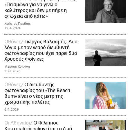
«Πείσμωνα για να γίνω ο
καλύτερος και δεν με πήρε η
φτώχεια από κάτω»
Χρήστος Παρίδης
19.4.2024
Οθόνες
Γιώργος Βαλσαμής: Δυο
λόγια με τον νεαρό διευθυντή
φωτογραφίας που έχει πάρει δύο
Xρυσούς Φοίνικες
Μερόπη Κοκκίνη
9.11.2020
Οθόνες
Ο διευθυντής
φωτογραφίας του «The Beach
Bum» είναι ο νέος μετρ της
χρωματικής παλέτας
6.4.2019
Οι Αθηναίοι
Ο Φίλιππος
Κουτσαφτής αφηγείται τη ζωή