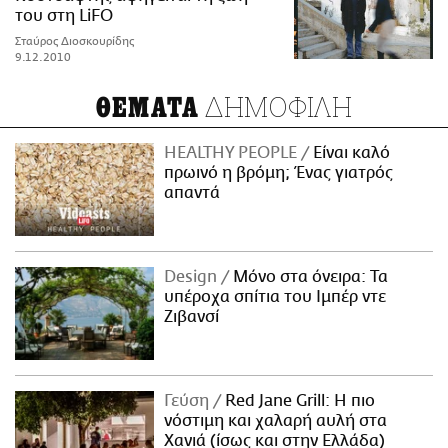
του στη LiFO
Σταύρος Διοσκουρίδης
9.12.2010
ΔΗΜΟΦΙΛΗ
ΘΕΜΑΤΑ
HEALTHY PEOPLE
Είναι καλό
πρωινό η βρόμη; Ένας γιατρός
απαντά
Design
Μόνο στα όνειρα: Τα
υπέροχα σπίτια του Ιμπέρ ντε
Ζιβανσί
Γεύση
Red Jane Grill: Η πιο
νόστιμη και χαλαρή αυλή στα
Χανιά (ίσως και στην Ελλάδα)