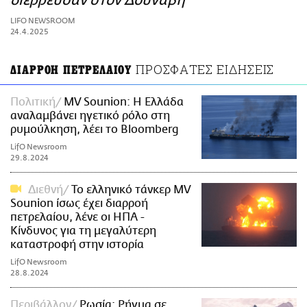
διέρρευσαν στον Δούναβη
ΑΜΠΑ
LIFO NEWSROOM
PRINT
24.4.2025
ΠΡΟΣΦΑΤΕΣ ΕΙΔΗΣΕΙΣ
ΔΙΑΡΡΟΗ ΠΕΤΡΕΛΑΙΟΥ
Πολιτική
MV Sounion: Η Ελλάδα
αναλαμβάνει ηγετικό ρόλο στη
ρυμούλκηση, λέει το Bloomberg
LifO Newsroom
29.8.2024
Διεθνή
Το ελληνικό τάνκερ MV
Sounion ίσως έχει διαρροή
πετρελαίου, λένε οι ΗΠΑ -
Κίνδυνος για τη μεγαλύτερη
καταστροφή στην ιστορία
LifO Newsroom
28.8.2024
Περιβάλλον
Ρωσία: Ρήγμα σε