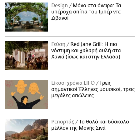
Design
Μόνο στα όνειρα: Τα
υπέροχα σπίτια του Ιμπέρ ντε
Ζιβανσί
Γεύση
Red Jane Grill: Η πιο
νόστιμη και χαλαρή αυλή στα
Χανιά (ίσως και στην Ελλάδα)
Είκοσι χρόνια LIFO
Tρεις
σημαντικοί Έλληνες μουσικοί, τρεις
μεγάλες απώλειες
Ρεπορτάζ
Το θολό και δύσκολο
μέλλον της Μονής Σινά