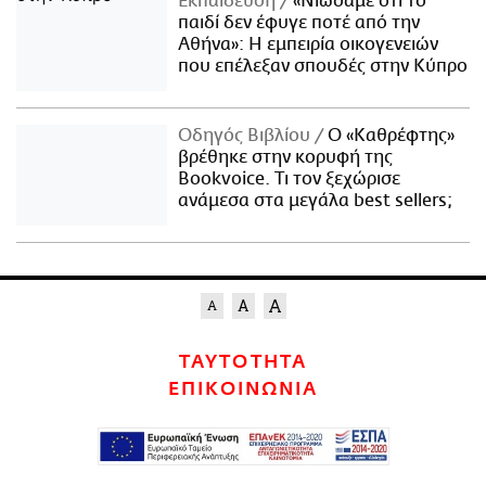
Εκπαίδευση
«Νιώσαμε ότι το
παιδί δεν έφυγε ποτέ από την
Αθήνα»: Η εμπειρία οικογενειών
που επέλεξαν σπουδές στην Κύπρο
Οδηγός Βιβλίου
Ο «Καθρέφτης»
βρέθηκε στην κορυφή της
Bookvoice. Τι τον ξεχώρισε
ανάμεσα στα μεγάλα best sellers;
ΤΑΥΤΟΤΗΤΑ
ΕΠΙΚΟΙΝΩΝΙΑ