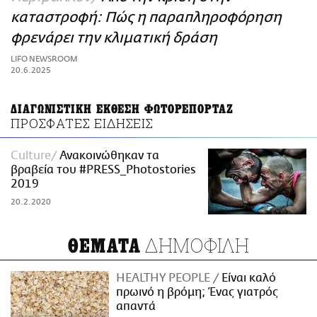
ΑΜΠΑ
καταστροφή: Πώς η παραπληροφόρηση
PRINT
φρενάρει την κλιματική δράση
LIFO NEWSROOM
20.6.2025
ΔΙΑΓΩΝΙΣΤΙΚΗ ΕΚΘΕΣΗ ΦΩΤΟΡΕΠΟΡΤΑΖ
ΠΡΟΣΦΑΤΕΣ ΕΙΔΗΣΕΙΣ
Culture
Ανακοινώθηκαν τα
βραβεία του #PRESS_Photostories
2019
20.2.2020
ΔΗΜΟΦΙΛΗ
ΘΕΜΑΤΑ
HEALTHY PEOPLE
Είναι καλό
πρωινό η βρόμη; Ένας γιατρός
απαντά