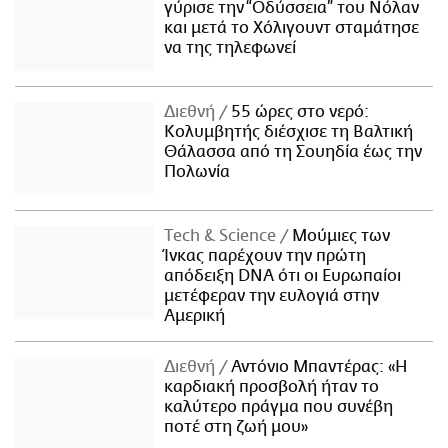
γύρισε την “Οδύσσεια” του Νόλαν
και μετά το Χόλιγουντ σταμάτησε
να της τηλεφωνεί
Διεθνή
55 ώρες στο νερό:
Κολυμβητής διέσχισε τη Βαλτική
Θάλασσα από τη Σουηδία έως την
Πολωνία
Τech & Science
Μούμιες των
Ίνκας παρέχουν την πρώτη
απόδειξη DNA ότι οι Ευρωπαίοι
μετέφεραν την ευλογιά στην
Αμερική
Διεθνή
Αντόνιο Μπαντέρας: «Η
καρδιακή προσβολή ήταν το
καλύτερο πράγμα που συνέβη
ποτέ στη ζωή μου»