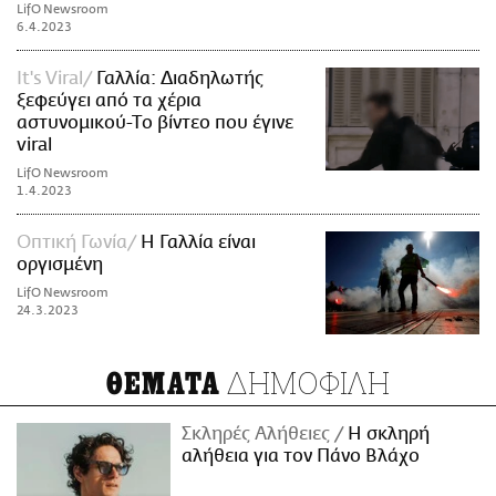
LifO Newsroom
6.4.2023
It's Viral
Γαλλία: Διαδηλωτής
ξεφεύγει από τα χέρια
αστυνομικού-Τo βίντεο που έγινε
viral
LifO Newsroom
1.4.2023
Οπτική Γωνία
Η Γαλλία είναι
οργισμένη
LifO Newsroom
24.3.2023
ΔΗΜΟΦΙΛΗ
ΘΕΜΑΤΑ
Σκληρές Αλήθειες
H σκληρή
αλήθεια για τον Πάνο Βλάχο