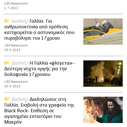
LifO Newsroom
1.7.2023
Διεθνή
Γαλλία: Για
ανθρωποκτονία από πρόθεση
κατηγορείται ο αστυνομικός που
πυροβόλησε τον 17χρονο
LifO Newsroom
29.6.2023
Διεθνή
Η Γαλλία «φλέγεται» -
Δεύτερη νύχτα οργής για την
δολοφονία 17χρονου
LifO Newsroom
29.6.2023
Διεθνή
Διαδηλώσεις στη
Γαλλία: Εισβολή στα γραφεία της
Black Rock- Επίθεση σε
αγαπημένο εστιατόριο του
Μακρόν