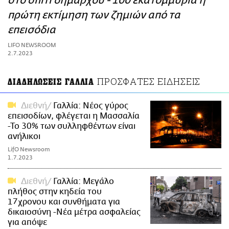
στο σπίτι δημάρχου - 100 εκατομμύρια η
ΑΜΠΑ
πρώτη εκτίμηση των ζημιών από τα
PRINT
επεισόδια
LIFO NEWSROOM
2.7.2023
ΠΡΟΣΦΑΤΕΣ ΕΙΔΗΣΕΙΣ
ΔΙΑΔΗΛΩΣΕΙΣ ΓΑΛΛΙΑ
Διεθνή
Γαλλία: Νέος γύρος
επεισοδίων, φλέγεται η Μασσαλία
-Το 30% των συλληφθέντων είναι
ανήλικοι
LifO Newsroom
1.7.2023
Διεθνή
Γαλλία: Μεγάλο
πλήθος στην κηδεία του
17χρονου και συνθήματα για
δικαιοσύνη -Νέα μέτρα ασφαλείας
για απόψε