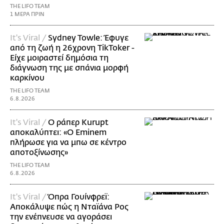
THE LIFO TEAM
1 ΜΕΡΑ ΠΡΙΝ
It's Viral /
Sydney Towle: Έφυγε
από τη ζωή η 26χρονη TikToker -
Είχε μοιραστεί δημόσια τη
διάγνωση της με σπάνια μορφή
καρκίνου
THE LIFO TEAM
6.8.2026
It's Viral /
Ο ράπερ Kurupt
αποκαλύπτει: «Ο Eminem
πλήρωσε για να μπω σε κέντρο
αποτοξίνωσης»
THE LIFO TEAM
6.8.2026
It's Viral /
Όπρα Γουίνφρεϊ:
Αποκάλυψε πώς η Νταϊάνα Ρος
την ενέπνευσε να αγοράσει