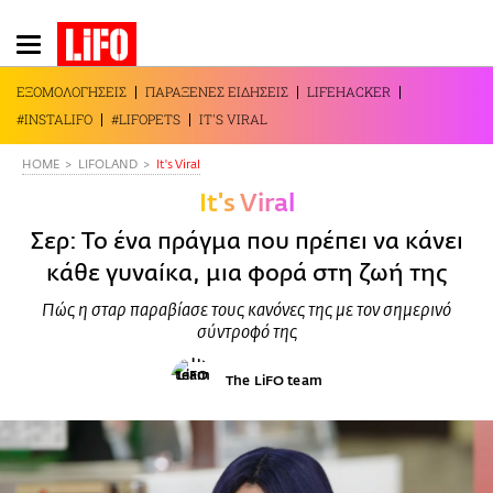
Παράκαμψη
προς
το
ΕΞΟΜΟΛΟΓΗΣΕΙΣ
ΠΑΡΑΞΕΝΕΣ ΕΙΔΗΣΕΙΣ
LIFEHACKER
κυρίως
#INSTALIFO
#LIFOPETS
IT'S VIRAL
περιεχόμενο
HOME
LIFOLAND
It's Viral
It's Viral
Σερ: Το ένα πράγμα που πρέπει να κάνει
κάθε γυναίκα, μια φορά στη ζωή της
Πώς η σταρ παραβίασε τους κανόνες της με τον σημερινό
σύντροφό της
The LiFO team