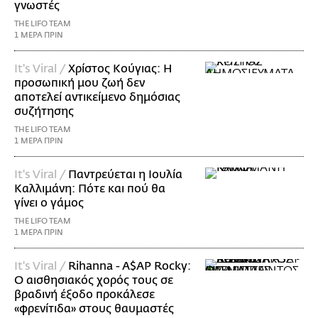
γνωστές
THE LIFO TEAM
1 ΜΕΡΑ ΠΡΙΝ
It's Viral /
Χρίστος Κούγιας: Η
προσωπική μου ζωή δεν
αποτελεί αντικείμενο δημόσιας
συζήτησης
THE LIFO TEAM
1 ΜΕΡΑ ΠΡΙΝ
It's Viral /
Παντρεύεται η Ιουλία
Καλλιμάνη: Πότε και πού θα
γίνει ο γάμος
THE LIFO TEAM
1 ΜΕΡΑ ΠΡΙΝ
It's Viral /
Rihanna - A$AP Rocky:
Ο αισθησιακός χορός τους σε
βραδινή έξοδο προκάλεσε
«φρενίτιδα» στους θαυμαστές