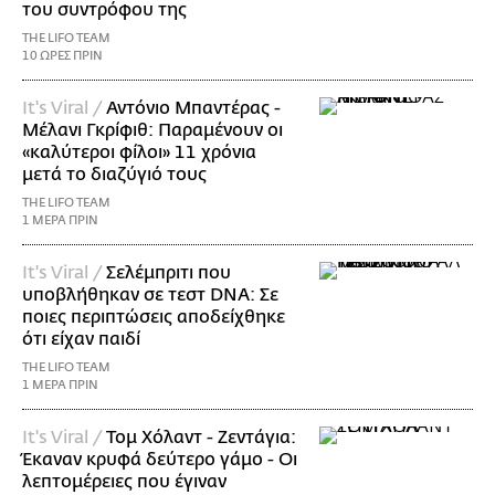
του συντρόφου της
THE LIFO TEAM
10 ΩΡΕΣ ΠΡΙΝ
It's Viral /
Αντόνιο Μπαντέρας -
Μέλανι Γκρίφιθ: Παραμένουν οι
«καλύτεροι φίλοι» 11 χρόνια
μετά το διαζύγιό τους
THE LIFO TEAM
1 ΜΕΡΑ ΠΡΙΝ
It's Viral /
Σελέμπριτι που
υποβλήθηκαν σε τεστ DNA: Σε
ποιες περιπτώσεις αποδείχθηκε
ότι είχαν παιδί
THE LIFO TEAM
1 ΜΕΡΑ ΠΡΙΝ
It's Viral /
Τομ Χόλαντ - Ζεντάγια:
Έκαναν κρυφά δεύτερο γάμο - Οι
λεπτομέρειες που έγιναν