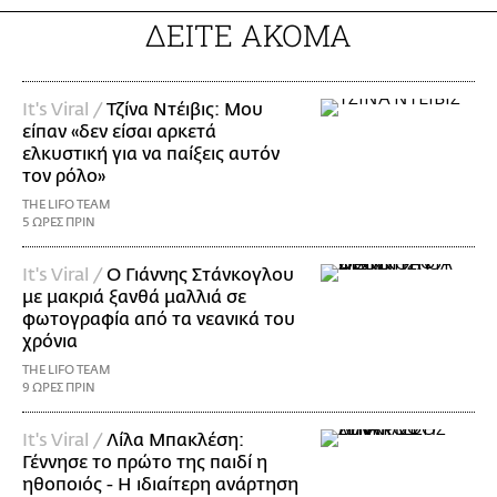
ΔΕΙΤΕ ΑΚΟΜΑ
It's Viral /
Τζίνα Ντέιβις: Μου
είπαν «δεν είσαι αρκετά
ελκυστική για να παίξεις αυτόν
τον ρόλο»
THE LIFO TEAM
5 ΩΡΕΣ ΠΡΙΝ
It's Viral /
Ο Γιάννης Στάνκογλου
με μακριά ξανθά μαλλιά σε
φωτογραφία από τα νεανικά του
χρόνια
THE LIFO TEAM
9 ΩΡΕΣ ΠΡΙΝ
It's Viral /
Λίλα Μπακλέση:
Γέννησε το πρώτο της παιδί η
ηθοποιός - Η ιδιαίτερη ανάρτηση