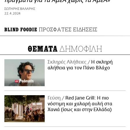
πράγματα για τα ΑμεΑ χωρίς τα ΑμεΑ»
ΑΜΠΑ
ΣΩΤΗΡΗΣ ΒΑΛΑΡΗΣ
PRINT
22.4.2024
ΠΡΟΣΦΑΤΕΣ ΕΙΔΗΣΕΙΣ
BLIND FOODIE
ΔΗΜΟΦΙΛΗ
ΘΕΜΑΤΑ
Σκληρές Αλήθειες
H σκληρή
αλήθεια για τον Πάνο Βλάχο
Γεύση
Red Jane Grill: Η πιο
νόστιμη και χαλαρή αυλή στα
Χανιά (ίσως και στην Ελλάδα)