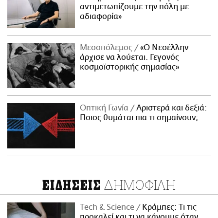
αντιμετωπίζουμε την πόλη με
αδιαφορία»
Μεσοπόλεμος
«Ο Νεοέλλην
άρχισε να λούεται. Γεγονός
κοσμοϊστορικής σημασίας»
Οπτική Γωνία
Αριστερά και δεξιά:
Ποιος θυμάται πια τι σημαίνουν;
ΔΗΜΟΦΙΛΗ
ΕΙΔΗΣΕΙΣ
Τech & Science
Κράμπες: Τι τις
προκαλεί και τι να κάνουμε όταν