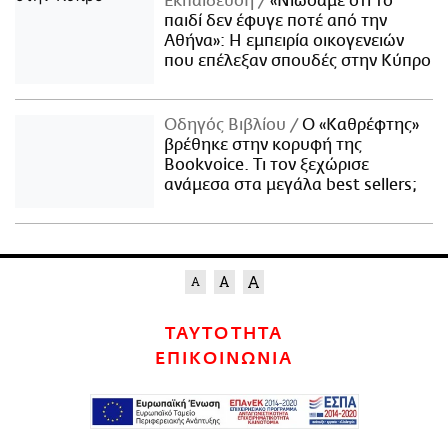
Εκπαίδευση
«Νιώσαμε ότι το
παιδί δεν έφυγε ποτέ από την
Αθήνα»: Η εμπειρία οικογενειών
που επέλεξαν σπουδές στην Κύπρο
Οδηγός Βιβλίου
Ο «Καθρέφτης»
βρέθηκε στην κορυφή της
Bookvoice. Τι τον ξεχώρισε
ανάμεσα στα μεγάλα best sellers;
ΤΑΥΤΟΤΗΤΑ
ΕΠΙΚΟΙΝΩΝΙΑ