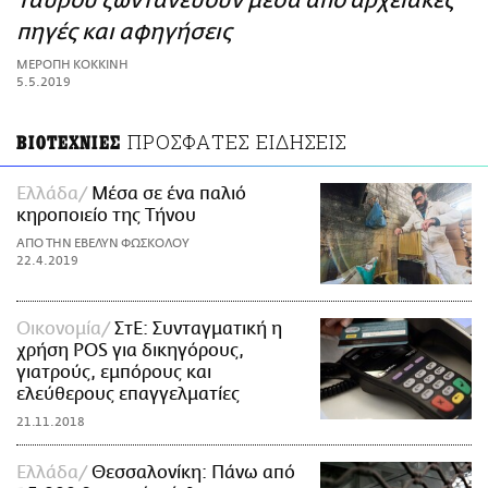
Ταύρου ζωντανεύουν μέσα από αρχειακές
ΑΜΠΑ
πηγές και αφηγήσεις
PRINT
ΜΕΡΟΠΗ ΚΟΚΚΙΝΗ
5.5.2019
ΠΡΟΣΦΑΤΕΣ ΕΙΔΗΣΕΙΣ
ΒΙΟΤΕΧΝΙΕΣ
Ελλάδα
Μέσα σε ένα παλιό
κηροποιείο της Τήνου
ΑΠΟ ΤΗΝ ΕΒΕΛΥΝ ΦΩΣΚΟΛΟΥ
22.4.2019
Οικονομία
ΣτΕ: Συνταγματική η
χρήση POS για δικηγόρους,
γιατρούς, εμπόρους και
ελεύθερους επαγγελματίες
21.11.2018
Ελλάδα
Θεσσαλονίκη: Πάνω από