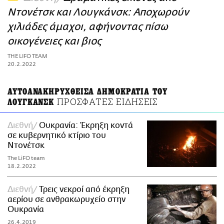
ΑΜΠΑ
Ντονέτσκ και Λουγκάνσκ: Αποχωρούν
PRINT
χιλιάδες άμαχοι, αφήνοντας πίσω
οικογένειες και βιος
THE LIFO TEAM
20.2.2022
ΑΥΤΟΑΝΑΚΗΡΥΧΘΕΙΣΑ ΔΗΜΟΚΡΑΤΙΑ ΤΟΥ
ΠΡΟΣΦΑΤΕΣ ΕΙΔΗΣΕΙΣ
ΛΟΥΓΚΑΝΣΚ
Διεθνή
Ουκρανία: Έκρηξη κοντά
σε κυβερνητικό κτίριο του
Ντονέτσκ
The LiFO team
18.2.2022
Διεθνή
Τρεις νεκροί από έκρηξη
αερίου σε ανθρακωρυχείο στην
Ουκρανία
26.4.2019