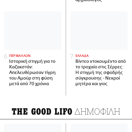
ΠΕΡΙΒΑΛΛΟΝ
ΕΛΛΑΔΑ
Ιστορική στιγμή για το
Βίντεο ντοκουμέντο από
Καζακστάν:
το τροχαίο στις Σέρρες:
Απελευθέρωσαν τίγρη
Η στιγμή της σφοδρής
του Αμούρ στη φύση
σύγκρουσης - Νεκροί
μετά από 70 χρόνια
μητέρα και γιος
ΔΗΜΟΦΙΛΗ
THE GOOD LIFO