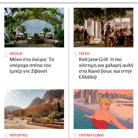
DESIGN
ΓΕΥΣΗ
Μόνο στα όνειρα: Τα
Red Jane Grill: Η πιο
υπέροχα σπίτια του
νόστιμη και χαλαρή αυλή
Ιμπέρ ντε Ζιβανσί
στα Χανιά (ίσως και στην
Ελλάδα)
ΡΕΠΟΡΤΑΖ
ΟΠΤΙΚΗ ΓΩΝΙΑ