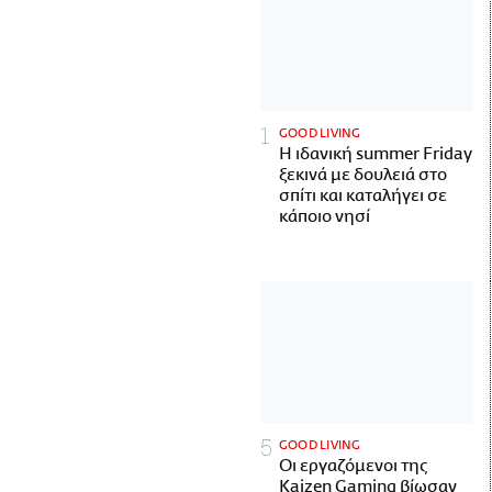
GOOD LIVING
Η ιδανική summer Friday
ξεκινά με δουλειά στο
σπίτι και καταλήγει σε
κάποιο νησί
GOOD LIVING
Οι εργαζόμενοι της
Kaizen Gaming βίωσαν