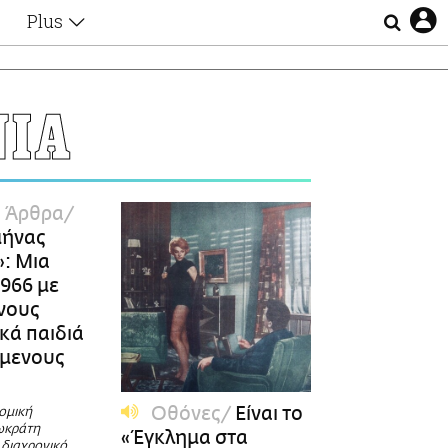
Plus
Θέματα
Συνεντεύξεις
Videos
ΝΙΑ
τα
Αφιερώματα
Ζώδια
Εξομολογήσεις
Blogs
η
ά Άρθρα
Οι Αθηναίοι
μήνας
Απώλειες
: Μια
Lgbtqi+
1966 με
Επιλογές
νους
κά παιδιά
έμενους
Οθόνες
Είναι το
ομική
Σωκράτη
«Έγκλημα στα
 διαχρονικό