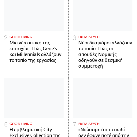
GOOD LIVING
ΕΚΠΑΙΔΕΥΣΗ
Μια νέα οπτική της
Νέοι δικηγόροι αλλάζουν
επιτυχίας: Πώς Gen Zs
το τοπίο: Πώς οι
και Millennials αλλάζουν
σπουδές Νομικής
το τοπίο της εργασίας
οδηγούν σε θεσμική
συμμετοχή
GOOD LIVING
ΕΚΠΑΙΔΕΥΣΗ
Η εμβληματική City
«Νιώσαμε ότι το παιδί
Exclusive Collection της
δεν έφυγε ποτέ από την