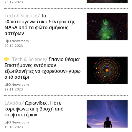
23.12.2023
Τech & Science
Το
«Χριστουγεννιάτικο δέντρο» της
NASA από τα φώτα σμήνους
αστέρων
LifO Newsroom
20.12.2023
Τech & Science
Σπάνιο θέαμα:
Επιστήμονες εντόπισαν
εξωπλανήτες να «χορεύουν» γύρω
από αστέρι
LifO Newsroom
29.11.2023
Ελλάδα
Ωριωνίδες: Πότε
κορυφώνεται η βροχή από
«πεφταστέρια»
LifO Newsroom
19.10.2023