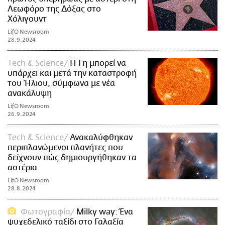
Λεωφόρο της Δόξας στο
Χόλιγουντ
LifO Newsroom
28.9.2024
Τech & Science
Η Γη μπορεί να
υπάρχει και μετά την καταστροφή
του Ήλιου, σύμφωνα με νέα
ανακάλυψη
LifO Newsroom
26.9.2024
Τech & Science
Ανακαλύφθηκαν
περιπλανώμενοι πλανήτες που
δείχνουν πώς δημιουργήθηκαν τα
αστέρια
LifO Newsroom
28.8.2024
Φωτογραφία
Milky way: Ένα
ψυχεδελικό ταξίδι στο Γαλαξία