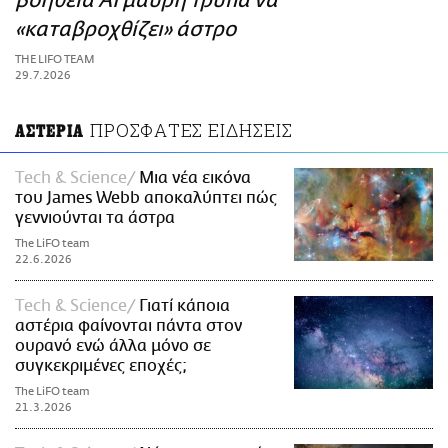
βοήθεια ΑΙ μαύρη τρύπα να
ΑΜΠΑ
«καταβροχθίζει» άστρο
PRINT
THE LIFO TEAM
29.7.2026
ΠΡΟΣΦΑΤΕΣ ΕΙΔΗΣΕΙΣ
ΑΣΤΕΡΙΑ
Τech & Science
Μια νέα εικόνα
του James Webb αποκαλύπτει πώς
γεννιούνται τα άστρα
The LiFO team
22.6.2026
Τech & Science
Γιατί κάποια
αστέρια φαίνονται πάντα στον
ουρανό ενώ άλλα μόνο σε
συγκεκριμένες εποχές;
The LiFO team
21.3.2026