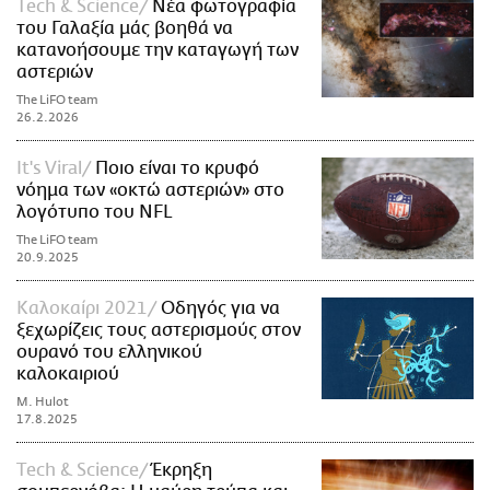
Τech & Science
Νέα φωτογραφία
του Γαλαξία μάς βοηθά να
κατανοήσουμε την καταγωγή των
αστεριών
The LiFO team
26.2.2026
It's Viral
Ποιο είναι το κρυφό
νόημα των «οκτώ αστεριών» στο
λογότυπο του NFL
The LiFO team
20.9.2025
Καλοκαίρι 2021
Οδηγός για να
ξεχωρίζεις τους αστερισμούς στον
ουρανό του ελληνικού
καλοκαιριού
M. Hulot
17.8.2025
Τech & Science
Έκρηξη