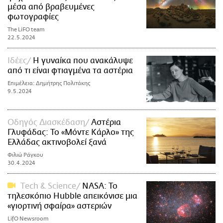
μέσα από βραβευμένες
φωτογραφίες
The LiFO team
22.5.2024
Ιδέες
Η γυναίκα που ανακάλυψε
από τι είναι φτιαγμένα τα αστέρια
Eπιμέλεια: Δημήτρης Πολιτάκης
9.5.2024
Οδηγός Διασκέδαση
Αστέρια
Γλυφάδας: Το «Μόντε Κάρλο» της
Ελλάδας ακτινοβολεί ξανά
Φιλιώ Ράγκου
30.4.2024
Τech & Science
NASA: Το
τηλεσκόπιο Hubble απεικόνισε μια
«γιορτινή σφαίρα» αστεριών
LifO Newsroom