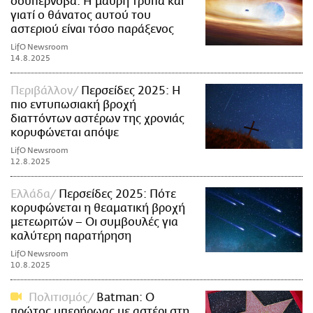
σουπερνόβα: Η μαύρη τρύπα και
γιατί ο θάνατος αυτού του
αστεριού είναι τόσο παράξενος
LifO Newsroom
14.8.2025
Περιβάλλον
Περσείδες 2025: Η
πιο εντυπωσιακή βροχή
διαττόντων αστέρων της χρονιάς
κορυφώνεται απόψε
LifO Newsroom
12.8.2025
Ελλάδα
Περσείδες 2025: Πότε
κορυφώνεται η θεαματική βροχή
μετεωριτών – Οι συμβουλές για
καλύτερη παρατήρηση
LifO Newsroom
10.8.2025
Πολιτισμός
Batman: Ο
πρώτος υπερήρωας με αστέρι στη