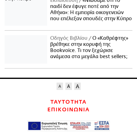
Εκπαίδευση
«Νιώσαμε ότι το
παιδί δεν έφυγε ποτέ από την
Αθήνα»: Η εμπειρία οικογενειών
που επέλεξαν σπουδές στην Κύπρο
Οδηγός Βιβλίου
Ο «Καθρέφτης»
βρέθηκε στην κορυφή της
Bookvoice. Τι τον ξεχώρισε
ανάμεσα στα μεγάλα best sellers;
ΤΑΥΤΟΤΗΤΑ
ΕΠΙΚΟΙΝΩΝΙΑ