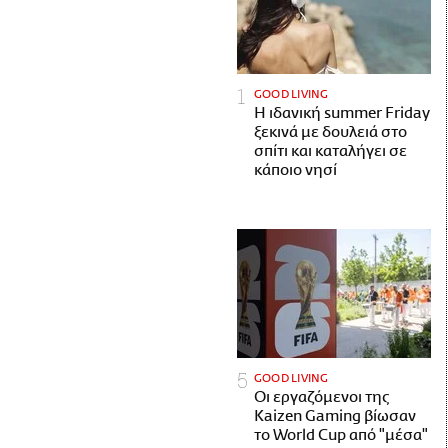
GOOD LIVING
Η ιδανική summer Friday
ξεκινά με δουλειά στο
σπίτι και καταλήγει σε
κάποιο νησί
GOOD LIVING
Οι εργαζόμενοι της
Kaizen Gaming βίωσαν
το World Cup από "μέσα"