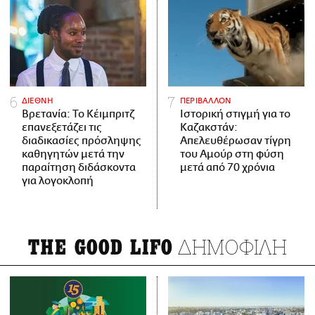
ΔΙΕΘΝΗ
ΠΕΡΙΒΑΛΛΟΝ
Βρετανία: Το Κέιμπριτζ
Ιστορική στιγμή για το
επανεξετάζει τις
Καζακστάν:
διαδικασίες πρόσληψης
Απελευθέρωσαν τίγρη
καθηγητών μετά την
του Αμούρ στη φύση
παραίτηση διδάσκοντα
μετά από 70 χρόνια
για λογοκλοπή
ΔΗΜΟΦΙΛΗ
THE GOOD LIFO