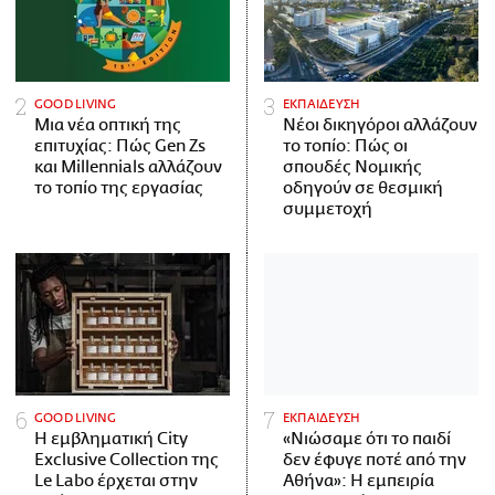
GOOD LIVING
ΕΚΠΑΙΔΕΥΣΗ
Μια νέα οπτική της
Νέοι δικηγόροι αλλάζουν
επιτυχίας: Πώς Gen Zs
το τοπίο: Πώς οι
και Millennials αλλάζουν
σπουδές Νομικής
το τοπίο της εργασίας
οδηγούν σε θεσμική
συμμετοχή
GOOD LIVING
ΕΚΠΑΙΔΕΥΣΗ
Η εμβληματική City
«Νιώσαμε ότι το παιδί
Exclusive Collection της
δεν έφυγε ποτέ από την
Le Labo έρχεται στην
Αθήνα»: Η εμπειρία