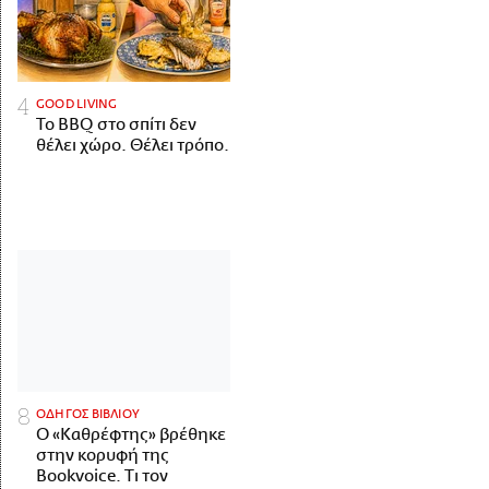
GOOD LIVING
Το BBQ στο σπίτι δεν
θέλει χώρο. Θέλει τρόπο.
ΟΔΗΓΟΣ ΒΙΒΛΙΟΥ
Ο «Καθρέφτης» βρέθηκε
στην κορυφή της
Bookvoice. Τι τον