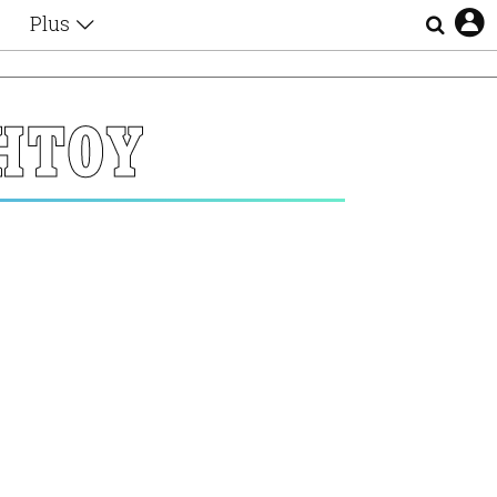
Plus
Θέματα
Συνεντεύξεις
Videos
ΗΤΟΥ
τα
Αφιερώματα
Ζώδια
Εξομολογήσεις
Blogs
η
Οι Αθηναίοι
Απώλειες
Lgbtqi+
Επιλογές