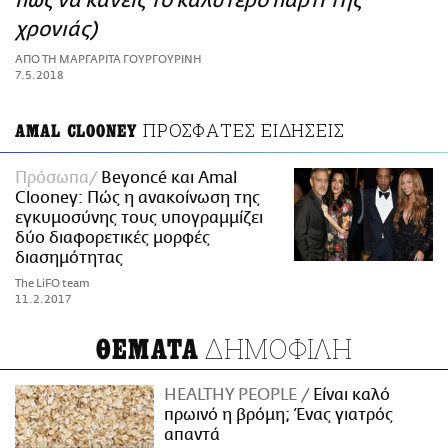
πώς να κάνεις το καλύτερο πάρτι της
ΑΜΠΑ
χρονιάς)
PRINT
ΑΠΟ ΤΗ ΜΑΡΓΑΡΙΤΑ ΓΟΥΡΓΟΥΡΙΝΗ
7.5.2018
ΠΡΟΣΦΑΤΕΣ ΕΙΔΗΣΕΙΣ
AMAL CLOONEY
Πρόσωπα
Beyoncé και Amal
Clooney: Πώς η ανακοίνωση της
εγκυμοσύνης τους υπογραμμίζει
δύο διαφορετικές μορφές
διασημότητας
The LiFO team
11.2.2017
ΔΗΜΟΦΙΛΗ
ΘΕΜΑΤΑ
HEALTHY PEOPLE
Είναι καλό
πρωινό η βρόμη; Ένας γιατρός
απαντά