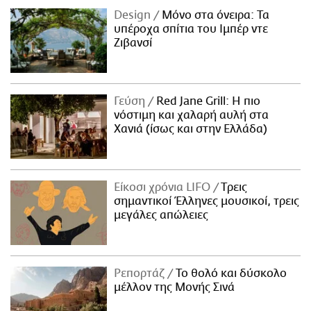
Design
Μόνο στα όνειρα: Τα
υπέροχα σπίτια του Ιμπέρ ντε
Ζιβανσί
Γεύση
Red Jane Grill: Η πιο
νόστιμη και χαλαρή αυλή στα
Χανιά (ίσως και στην Ελλάδα)
Είκοσι χρόνια LIFO
Tρεις
σημαντικοί Έλληνες μουσικοί, τρεις
μεγάλες απώλειες
Ρεπορτάζ
Το θολό και δύσκολο
μέλλον της Μονής Σινά