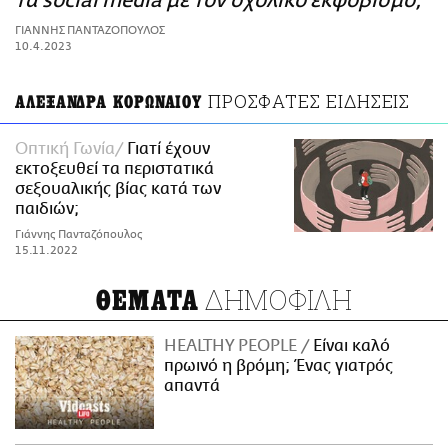
τα social media με τον σχολικό εκφοβισμό;
ΑΜΠΑ
ΓΙΑΝΝΗΣ ΠΑΝΤΑΖΟΠΟΥΛΟΣ
PRINT
10.4.2023
ΠΡΟΣΦΑΤΕΣ ΕΙΔΗΣΕΙΣ
ΑΛΕΞΑΝΔΡΑ ΚΟΡΩΝΑΙΟΥ
Οπτική Γωνία
Γιατί έχουν
εκτοξευθεί τα περιστατικά
σεξουαλικής βίας κατά των
παιδιών;
Γιάννης Πανταζόπουλος
15.11.2022
ΔΗΜΟΦΙΛΗ
ΘΕΜΑΤΑ
HEALTHY PEOPLE
Είναι καλό
πρωινό η βρόμη; Ένας γιατρός
απαντά