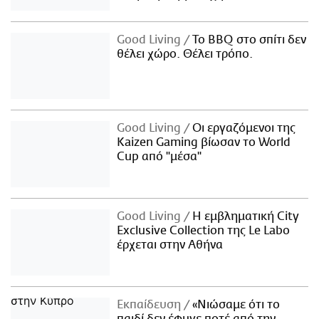
Good Living
Το BBQ στο σπίτι δεν
θέλει χώρο. Θέλει τρόπο.
Good Living
Οι εργαζόμενοι της
Kaizen Gaming βίωσαν το World
Cup από "μέσα"
Good Living
Η εμβληματική City
Exclusive Collection της Le Labo
έρχεται στην Αθήνα
Εκπαίδευση
«Νιώσαμε ότι το
παιδί δεν έφυγε ποτέ από την