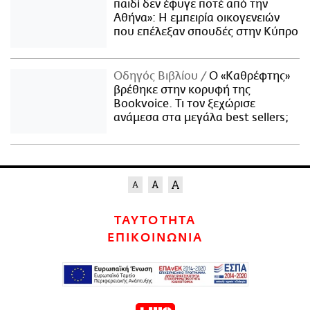
παιδί δεν έφυγε ποτέ από την
Αθήνα»: Η εμπειρία οικογενειών
που επέλεξαν σπουδές στην Κύπρο
Οδηγός Βιβλίου
Ο «Καθρέφτης»
βρέθηκε στην κορυφή της
Bookvoice. Τι τον ξεχώρισε
ανάμεσα στα μεγάλα best sellers;
ΤΑΥΤΟΤΗΤΑ
ΕΠΙΚΟΙΝΩΝΙΑ