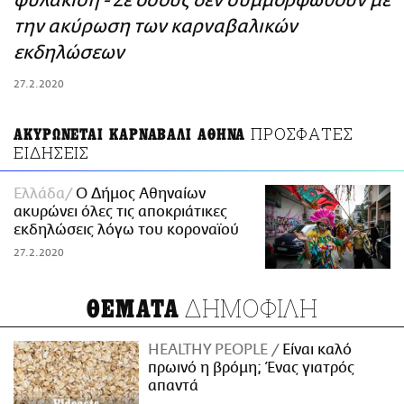
φυλάκιση - Σε όσους δεν συμμορφωθούν με
ΑΜΠΑ
την ακύρωση των καρναβαλικών
PRINT
εκδηλώσεων
27.2.2020
ΠΡΟΣΦΑΤΕΣ
ΑΚΥΡΩΝΕΤΑΙ ΚΑΡΝΑΒΑΛΙ ΑΘΗΝΑ
ΕΙΔΗΣΕΙΣ
Ελλάδα
Ο Δήμος Αθηναίων
ακυρώνει όλες τις αποκριάτικες
εκδηλώσεις λόγω του κοροναϊού
27.2.2020
ΔΗΜΟΦΙΛΗ
ΘΕΜΑΤΑ
HEALTHY PEOPLE
Είναι καλό
πρωινό η βρόμη; Ένας γιατρός
απαντά