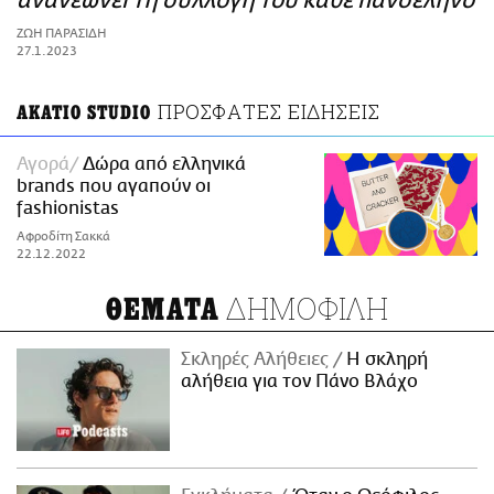
ανανεώνει τη συλλογή του κάθε πανσέληνο
ΑΜΠΑ
ΖΩΗ ΠΑΡΑΣΙΔΗ
PRINT
27.1.2023
ΠΡΟΣΦΑΤΕΣ ΕΙΔΗΣΕΙΣ
AKATIO STUDIO
Αγορά
Δώρα από ελληνικά
brands που αγαπούν οι
fashionistas
Αφροδίτη Σακκά
22.12.2022
ΔΗΜΟΦΙΛΗ
ΘΕΜΑΤΑ
Σκληρές Αλήθειες
H σκληρή
αλήθεια για τον Πάνο Βλάχο