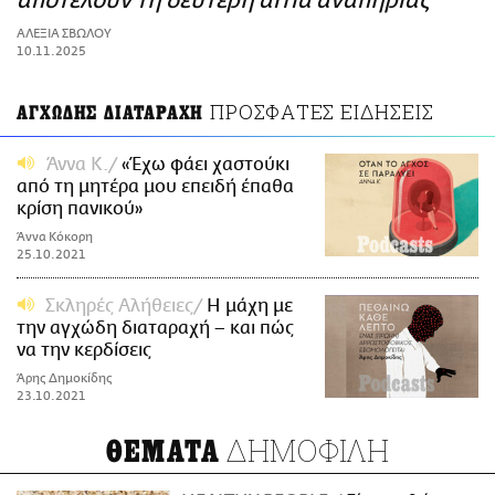
αποτελούν τη δεύτερη αιτία αναπηρίας
ΑΜΠΑ
ΑΛΕΞΙΑ ΣΒΩΛΟΥ
PRINT
10.11.2025
ΠΡΟΣΦΑΤΕΣ ΕΙΔΗΣΕΙΣ
ΑΓΧΩΔΗΣ ΔΙΑΤΑΡΑΧΗ
Άννα Κ.
«Έχω φάει χαστούκι
από τη μητέρα μου επειδή έπαθα
κρίση πανικού»
Άννα Κόκορη
25.10.2021
Σκληρές Αλήθειες
Η μάχη με
την αγχώδη διαταραχή – και πώς
να την κερδίσεις
Άρης Δημοκίδης
23.10.2021
ΔΗΜΟΦΙΛΗ
ΘΕΜΑΤΑ