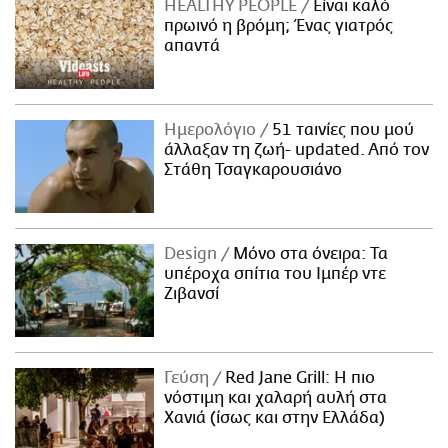
HEALTHY PEOPLE
Είναι καλό
πρωινό η βρόμη; Ένας γιατρός
απαντά
Ημερολόγιο
51 ταινίες που μού
άλλαξαν τη ζωή- updated. Aπό τον
Στάθη Τσαγκαρουσιάνο
Design
Μόνο στα όνειρα: Τα
υπέροχα σπίτια του Ιμπέρ ντε
Ζιβανσί
Γεύση
Red Jane Grill: Η πιο
νόστιμη και χαλαρή αυλή στα
Χανιά (ίσως και στην Ελλάδα)