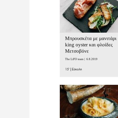
Μπρουσκέτα με μανιτάρι
king oyster και φλοίδες
Μετσοβόνε
The LiFO team |
6.8.2019
15'
|
Εύκολη