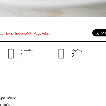
μα
Σνακ
Ευρωπαϊκή
Vegeterian
Δυσκολία
Μερίδες
1
2
ηραμένες
ομμένες