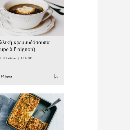
λλική κρεμμυδόσουπα
oupe à l' oignon)
LiFO kitchen |
11.6.2019
|
Μέτρια