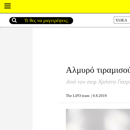
ΥΛΙΚΑ
Αλμυρό τιραμισού
Από τον σεφ Χρήστο Γιατρ
The LiFO team
|
6.8.2019