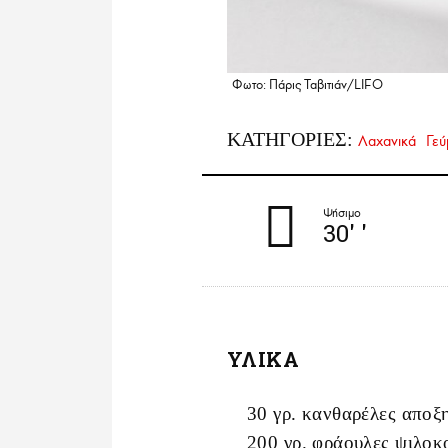
Φωτο: Πάρις Ταβιτιάν/LIFO
ΚΑΤΗΓΟΡΙΕΣ:
Λαχανικά
Γεύ
Ψήσιμο
30'
'
ΥΛΙΚΑ
30 γρ. κανθαρέλες αποξ
200 γρ. φράουλες ψιλοκ