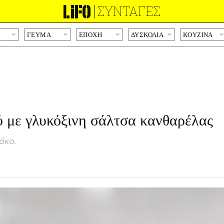
ΣΥΝΤΑΓΕΣ
ΓΕΥΜΑ
ΕΠΟΧΗ
ΔΥΣΚΟΛΙΑ
KOYZINA
Παράκαμψη
προς
το
κυρίως
περιεχόμενο
 με γλυκόξινη σάλτσα κανθαρέλας
άκο.