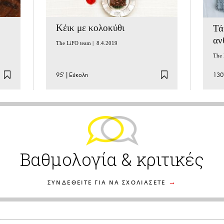
Κέικ με κολοκύθι
Τά
αν
The LiFO team |
8.4.2019
The 
95'
|
Εύκολη
130
Βαθμολογία & κριτικές
ΣΥΝΔΕΘΕΙΤΕ ΓΙΑ ΝΑ ΣΧΟΛΙΑΣΕΤΕ