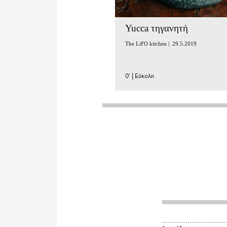
Yucca τηγανητή
The LiFO kitchen |
29.5.2019
0'
|
Εύκολη