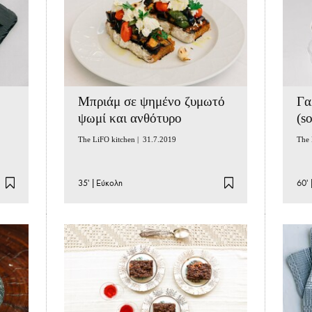
Μπριάμ σε ψημένο ζυμωτό
Γα
ψωμί και ανθότυρο
(s
The LiFO kitchen |
31.7.2019
The 
35'
|
Εύκολη
60'