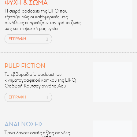
ΨΥΧΗ & ΣΩΜΑ
Η σειρά podcasts της LiFO που
εξετάζει πώς οι καθημερινές μας
συνήθειες επηρεάζουν τον τρόπο ζωής
μας και τη ψυχική μας υγεία.
ΕΓΓΡΑΦΗ
PULP FICTION
Το εβδομαδιαίο podcast του
κινηματογραφικού κριτικού της LIFO,
Θοδωρή Κουτσογιαννόπουλου
ΕΓΓΡΑΦΗ
ΑΝΑΓΝΩΣΕΙΣ
Έργα λογοτεχνικής αξίας σε νέες