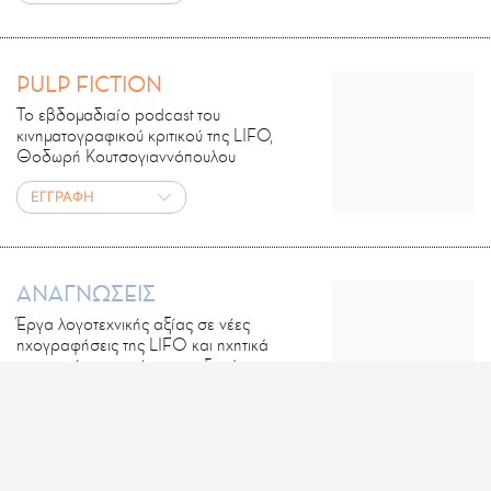
PULP FICTION
Το εβδομαδιαίο podcast του
κινηματογραφικού κριτικού της LIFO,
Θοδωρή Κουτσογιαννόπουλου
ΕΓΓΡΑΦΗ
ΑΝΑΓΝΩΣΕΙΣ
Έργα λογοτεχνικής αξίας σε νέες
ηχογραφήσεις της LIFO και ηχητικά
ντοκουμέντα που έρχονται ξανά στο
φως.
ΕΓΓΡΑΦΗ