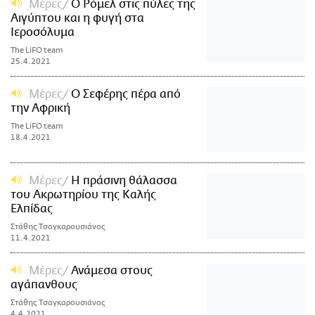
Μέρες
Ο Ρόμελ στις πύλες της
Αιγύπτου και η φυγή στα
Ιεροσόλυμα
The LiFO team
25.4.2021
Μέρες
O Σεφέρης πέρα από
την Αφρική
The LiFO team
18.4.2021
Μέρες
Η πράσινη θάλασσα
του Ακρωτηρίου της Καλής
Ελπίδας
Στάθης Τσαγκαρουσιάνος
11.4.2021
Μέρες
Ανάμεσα στους
αγάπανθους
Στάθης Τσαγκαρουσιάνος
4.4.2021