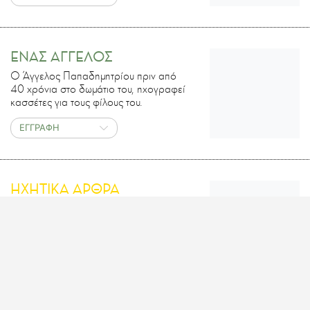
ΕΝΑΣ ΑΓΓΕΛΟΣ
Ο Άγγελος Παπαδημητρίου πριν από
40 χρόνια στο δωμάτιο του, ηχογραφεί
κασσέτες για τους φίλους του.
ΕΓΓΡΑΦΗ
ΗΧΗΤΙΚΑ ΑΡΘΡΑ
Άρθρα της LIFO με ήχο, για όσους δεν
έχουν χρόνο να τα διαβάσουν.
ΕΓΓΡΑΦΗ