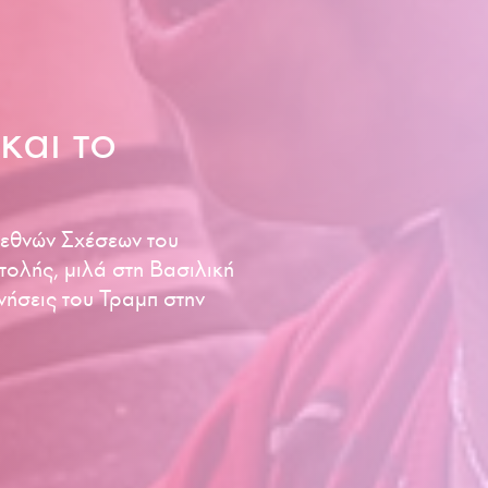
και το
ιεθνών Σχέσεων του
ολής, μιλά στη Βασιλική
ινήσεις του Τραμπ στην