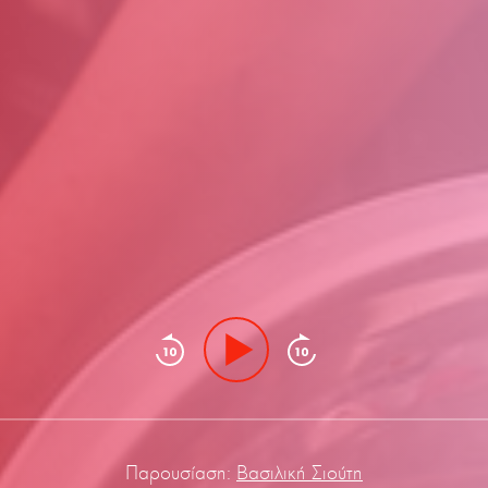
Παρουσίαση:
Βασιλική Σιούτη