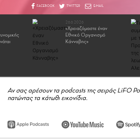
26.6.2026
«Χρειαζόμαστε έναν
τυνομικής
Εθνικό Οργανισμό
νάται
Κάνναβης»
Αν σας αρέσουν τα podcasts της σειράς LiFO Poli
πατώντας τα κάτωθι εικονίδια.