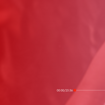
00:00
/
25:56