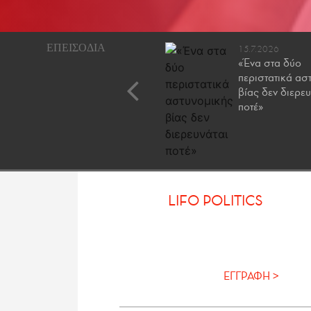
26.1.2026
15.7.2026
Ποια κόμματα αντέχουν,
«Ένα στα δύο
ποια τελειώνουν και ποια
περιστατικά ασ
έρχονται
βίας δεν διερευ
ποτέ»
LIFO POLITICS
ΕΓΓΡΑΦΗ >