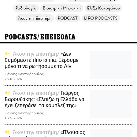
Ραδιολογία
Βιοϊατρική Μηχανική
Ελίζα Κονοφάγου
Άκου την Επιστήμη
PODCAST
LIFO PODCASTS
PODCASTS/ΕΠΕΙΣΟΔΙΑ
Άκου την επιστήμη
«Δεν
θυμόμαστε τίποτα πια. Ξέρουμε
μόνο τι να ρωτήσουμε το ΑΙ»
Γιάννης Πανταζόπουλος
23.6.2026
Άκου την επιστήμη
Γιώργος
Βαρουξάκης: «Ελπίζω η Ελλάδα να
έχει ξεπεράσει τα κόμπλεξ της»
Γιάννης Πανταζόπουλος
13.5.2026
Άκου την επιστήμη
«Πλούσιος