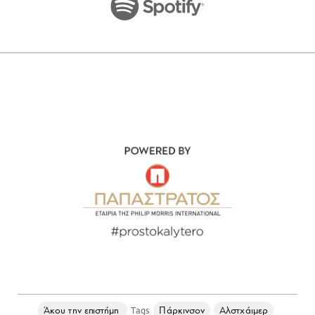
Άκου την επιστήμη
Πάρκινσον
Αλστχάιμερ