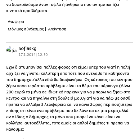
να δυσκολεύαμε έναν τυφλό ή άνθρωπο που αντιμετωπίζει
κινητικά προβλήματα.
Αναφορά
Μόνιμος σύνδεσμος
Απάντηση
Sofiaskg
17.1.2014 | 12:50
Έχω διατυμπανίσει πολλές φορες οτι είμαι υπέρ του γιατί η πολή
αρχίζει να γίνεται καλύτερη απο τότε που ανέλαβε τα καθήκοντα
του δημάρχου'άλλα εδώ θα διαφωνήσω. Ως κάτοικος του κέντρου
ξέρω ποσο τεράστιο πρόβλημα είναι το θέμα του πάρκινγκ.(Δίνω
200 ευρώ το μήνα σε ιδιωτικό παρκινκ για να μπορω να ζήσω στο
κεντρο και να πηγαίνω στη δουλειά μου,γιατί για να πάω με οασθ
πρεπει να αλλάξω 3 λεωφορεία και να κάνω 2ωρες περιπου).Ξέρω
επίσης οτι είναι ενα πρόβλημα που δε λύνεται σε μια μέρα,αλλά
αν ο ίδιος ο δήμαρχος το μόνο που μπορεί να κάνει είναι να
κολλήσει αυτοκόλλητα, τοτε εμείς οι απλοί δημότες τι πρεπει να
κάνουμε;