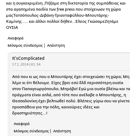
και η συγκεκριμένη ,Πήξαμε στη δικτατορία της συμπάθειας και
στα αγαπημένα παιδία των free press που στοίχειωαν τη χώρα
μαςΤατσόπουλος-Διβάνη-Τριανταφύλλου-Μπουτάρης-
Καμίνης..... και άλλοι πολλοί δήθεν...Έλεος ΓκώσαμεΖητάμε
ΟΥΣΙΑ
Αναφορά
Μόνιμος σύνδεσμος
Απάντηση
It'sComplicated
17.1.2014 | 01:54
Από που κι ως που ο Μπουτάρης έχει στοιχειώσει τη χώρα; Μη
λέμε κι ότι θέλουμε. Είχες βρει εσύ δλδ περισσότερη ουσία
στον Παπαγεωργόπουλο; Μπράβο! Εγώ μια ουσία βλέπω και τα
πράγματα είναι απλά, από τότε που ανέλαβε ο Μπουτάρης, η
Θεσσαλονίκη έχει βελτιωθεί πολύ. Βλέπεις γύρω σου να γίνεται
προσπάθεια για την πόλη, καινούριες ιδέες και
δραστηριότητες...!
Αναφορά
Μόνιμος σύνδεσμος
Απάντηση