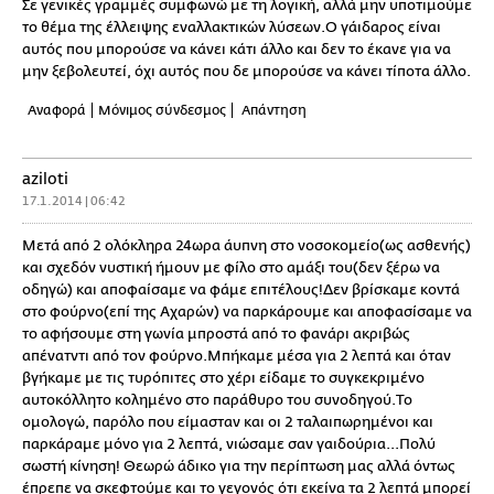
Σε γενικές γραμμές συμφωνώ με τη λογική, αλλά μην υποτιμούμε
το θέμα της έλλειψης εναλλακτικών λύσεων.Ο γάιδαρος είναι
αυτός που μπορούσε να κάνει κάτι άλλο και δεν το έκανε για να
μην ξεβολευτεί, όχι αυτός που δε μπορούσε να κάνει τίποτα άλλο.
Αναφορά
Μόνιμος σύνδεσμος
Απάντηση
aziloti
17.1.2014 | 06:42
Μετά από 2 ολόκληρα 24ωρα άυπνη στο νοσοκομείο(ως ασθενής)
και σχεδόν νυστική ήμουν με φίλο στο αμάξι του(δεν ξέρω να
οδηγώ) και αποφαίσαμε να φάμε επιτέλους!Δεν βρίσκαμε κοντά
στο φούρνο(επί της Αχαρών) να παρκάρουμε και αποφασίσαμε να
το αφήσουμε στη γωνία μπροστά από το φανάρι ακριβώς
απένατντι από τον φούρνο.Μπήκαμε μέσα για 2 λεπτά και όταν
βγήκαμε με τις τυρόπιτες στο χέρι είδαμε το συγκεκριμένο
αυτοκόλλητο κολημένο στο παράθυρο του συνοδηγού.Το
ομολογώ, παρόλο που είμασταν και οι 2 ταλαιπωρημένοι και
παρκάραμε μόνο για 2 λεπτά, νιώσαμε σαν γαιδούρια...Πολύ
σωστή κίνηση! Θεωρώ άδικο για την περίπτωση μας αλλά όντως
έπρεπε να σκεφτούμε και το γεγονός ότι εκείνα τα 2 λεπτά μπορεί