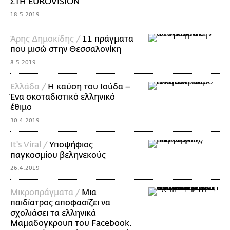
ΣΤΗ EUROVISION
18.5.2019
Άρης Δημοκίδης /
11 πράγματα
που μισώ στην Θεσσαλονίκη
8.5.2019
Ελλάδα /
Η καύση του Ιούδα –
Ένα σκοταδιστικό ελληνικό
έθιμο
30.4.2019
It's Viral /
Υποψήφιος
παγκοσμίου βεληνεκούς
26.4.2019
Mικροπράγματα /
Μια
παιδίατρος αποφασίζει να
σχολιάσει τα ελληνικά
Μαμαδογκρουπ του Facebook.