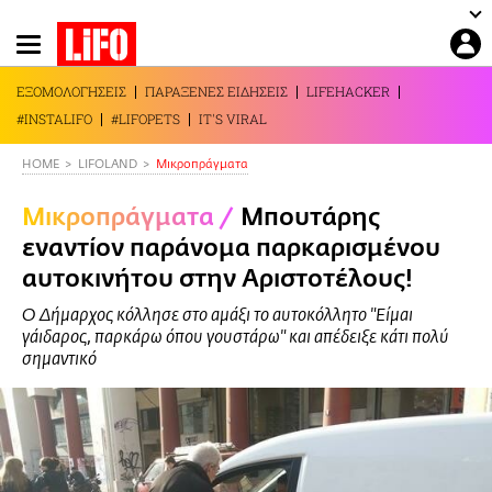
Παράκαμψη
προς
το
ΕΞΟΜΟΛΟΓΗΣΕΙΣ
ΠΑΡΑΞΕΝΕΣ ΕΙΔΗΣΕΙΣ
LIFEHACKER
κυρίως
#INSTALIFO
#LIFOPETS
IT'S VIRAL
περιεχόμενο
HOME
LIFOLAND
Mικροπράγματα
Mικροπράγματα
/
Μπουτάρης
εναντίον παράνομα παρκαρισμένου
αυτοκινήτου στην Αριστοτέλους!
Ο Δήμαρχος κόλλησε στο αμάξι το αυτοκόλλητο "Είμαι
γάιδαρος, παρκάρω όπου γουστάρω" και απέδειξε κάτι πολύ
σημαντικό