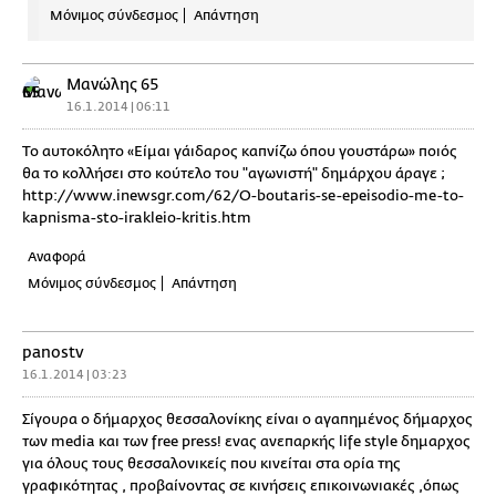
Μόνιμος σύνδεσμος
Απάντηση
Μανώλης 65
16.1.2014 | 06:11
Το αυτοκόλητο «Είμαι γάιδαρος καπνίζω όπου γουστάρω» ποιός
θα το κολλήσει στο κούτελο του "αγωνιστή" δημάρχου άραγε ;
http://www.inewsgr.com/62/O-boutaris-se-epeisodio-me-to-
kapnisma-sto-irakleio-kritis.htm
Αναφορά
Μόνιμος σύνδεσμος
Απάντηση
panostv
16.1.2014 | 03:23
Σίγουρα ο δήμαρχος θεσσαλονίκης είναι ο αγαπημένος δήμαρχος
των media και των free press! ενας ανεπαρκής life style δημαρχος
για όλους τους θεσσαλονικείς που κινείται στα ορία της
γραφικότητας , προβαίνοντας σε κινήσεις επικοινωνιακές ,όπως