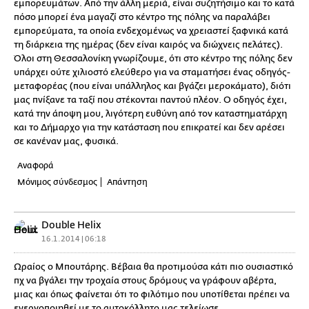
εμπορευμάτων. Από την άλλη μεριά, είναι συζητήσιμο και το κατά
πόσο μπορεί ένα μαγαζί στο κέντρο της πόλης να παραλάβει
εμπορεύματα, τα οποία ενδεχομένως να χρειαστεί ξαφνικά κατά
τη διάρκεια της ημέρας (δεν είναι καιρός να διώχνεις πελάτες).
Όλοι στη Θεσσαλονίκη γνωρίζουμε, ότι στο κέντρο της πόλης δεν
υπάρχει ούτε χιλιοστό ελεύθερο για να σταματήσει ένας οδηγός-
μεταφορέας (που είναι υπάλληλος και βγάζει μεροκάματο), διότι
μας πνίξανε τα ταξί που στέκονται παντού πλέον. Ο οδηγός έχει,
κατά την άποψη μου, λιγότερη ευθύνη από τον καταστηματάρχη
και το Δήμαρχο για την κατάσταση που επικρατεί και δεν αρέσει
σε κανέναν μας, φυσικά.
Αναφορά
Μόνιμος σύνδεσμος
Απάντηση
Double Helix
16.1.2014 | 06:18
Ωραίος ο Μπουτάρης. Βέβαια θα προτιμούσα κάτι πιο ουσιαστικό
πχ να βγάλει την τροχαία στους δρόμους να γράφουν αβέρτα,
μιας και όπως φαίνεται ότι το φιλότιμο που υποτίθεται πρέπει να
ενεργοποιηθεί με το αυτοκόλλητο μας τελείωσε.