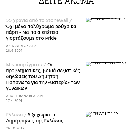
ΔΕΙΤΕ ΑΚΟΜΑ
55 χρόνια από το Stonewall /
Όχι μόνο πολύχρωμα ρούχα και
πάρτι - Να ποια επέτειο
γιορτάζουμε στο Pride
ΑΡΗΣ ΔΗΜΟΚΙΔΗΣ
28.6.2024
Mικροπράγματα /
Οι
προβληματικές, βαθιά σεξιστικές
δηλώσεις του Δημήτρη
Παπανώτα για την «υστερία» των
γυναικών
ΑΠΟ ΤΗ ΒΑΝΑ ΚΡΑΒΑΡΗ
17.4.2024
Ελλάδα /
6 ξεχωριστοί
Δημήτρηδες της Ελλάδας
26.10.2019