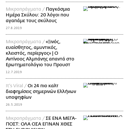
Mικροπράγματα /
Παγκόσμια
Ημέρα Σκύλου: 20 λόγοι που
αγαπάμε τους σκύλους
27.8.2019
Mικροπράγματα /
«Ξινός,
ευαίσθητος, αμυντικός,
κλειστός, περίεργος» | O
Αντίνοος Αλμπάνης απαντά στο
Ερωτηματολόγιο του Προυστ
12.7.2019
It's Viral /
Οι 24 πιο καλτ
διαφημίσεις σημερινών Ελλήνων
υποψηφίων
26.5.2019
Mικροπράγματα /
ΣΕ ΕΝΑ ΜΕΓΑ-
ΠΟΣΤ: ΟΛΑ ΟΣΑ ΕΓΙΝΑΝ ΧΘΕΣ