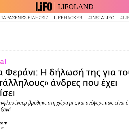
LIFOLAND
ΠΑΡΑΞΕΝΕΣ ΕΙΔΗΣΕΙΣ
LIFEHACKER
#INSTALIFO
#LI
ral
α Φεράνι: Η δήλωσή της για το
τάλληλους» άνδρες που έχει
ίσει
 ινφλουένσερ βρέθηκε στη χώρα μας και ανέφερε πως είναι έ
 ξανά
team
6:01