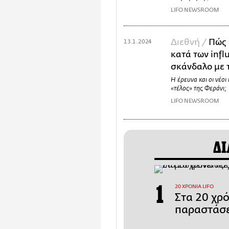
LIFO NEWSROOM
Διεθνή /
Πώς 
13.1.2024
κατά των infl
σκάνδαλο με 
Η έρευνα και οι νέοι
«τέλος» της Φεράνι;
LIFO NEWSROOM
ΔΙ
20 ΧΡΟΝΙΑ LIFO
Στα 20 χρ
παραστάσε