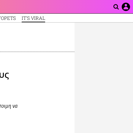
FOPETS
IT'S VIRAL
υς
τοιμη να