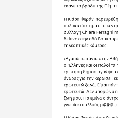
έκανε το βράδυ της Πέμπτ
Η
Κιάρα Φεράνι
παρευρέθη
πολυκατάστημα στο κέντρο
συλλογή Chiara Ferragni 
δείπνο στην οδό Βουκουρε
τηλεοπτικές κάμερες.
«Αγαπώ τα πάντα στην Αθή
οι Έλληνες και οι Ιταλοί τ
ερώτηση δημοσιογράφου σχε
άνδρας για την κερδίσει, ε
ερωτευτώ ξανά. Είμαι πάντ
ερωτευτώ. Δεν μπορώ να π
ζωή μου. Για εμένα ο άντρα
γνωρίσει πολλούς μ@@@ς