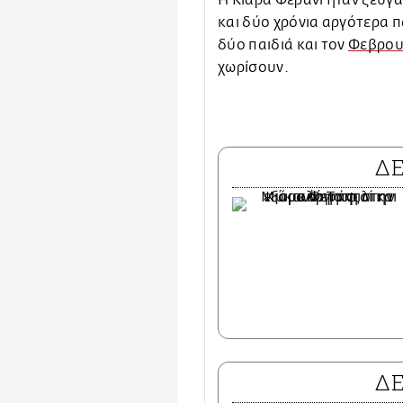
H Κιάρα Φεράνι ήταν ζευγά
και δύο χρόνια αργότερα π
δύο παιδιά και τον
Φεβρου
χωρίσουν.
Δ
Δ