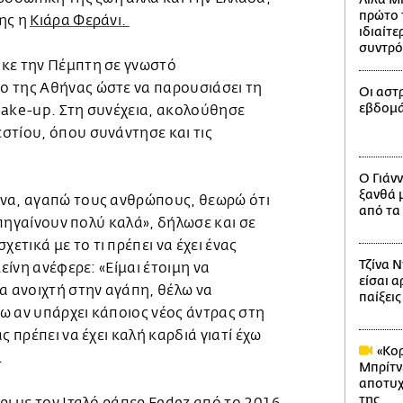
πρώτο τ
ης η
Κιάρα Φεράνι.
ιδιαίτ
συντρό
κε την Πέμπτη σε γνωστό
 της Αθήνας ώστε να παρουσιάσει τη
Οι αστ
εβδομά
make-up. Στη συνέχεια, ακολούθησε
στίου, όπου συνάντησε και τις
Ο Γιάν
ξανθά 
να, αγαπώ τους ανθρώπους, θεωρώ ότι
από τα 
α πηγαίνουν πολύ καλά», δήλωσε και σε
τικά με το τι πρέπει να έχει ένας
Τζίνα Ν
κείνη ανέφερε: «Είμαι έτοιμη να
είσαι α
α ανοιχτή στην αγάπη, θέλω να
παίξεις
ω αν υπάρχει κάποιος νέος άντρας στη
ς πρέπει να έχει καλή καρδιά γιατί έχω
«Κορ
».
Μπρίτνε
αποτυχ
της