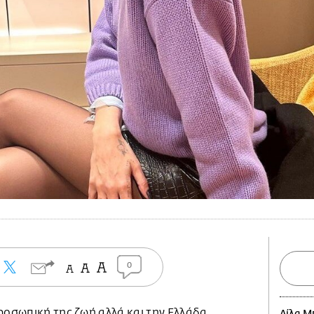
0
ροσωπική της ζωή αλλά και την Ελλάδα,
Λίλα Μ