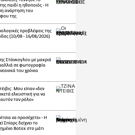
ης παιδί η ηθοποιός - Η
ερη ανάρτηση του
φου της
ρολογικές προβλέψεις της
δας (10/08 - 16/08/2026)
νης Στάνκογλου με μακριά
μαλλιά σε φωτογραφία
νεανικά του χρόνια
τέιβις: Μου είπαν «δεν
ρκετά ελκυστική για να
 αυτόν τον ρόλο»
ίτσια να προσέχετε» - Η
ϊ Σπίαρς δείχνει το
ημένο Botox στο μάτι