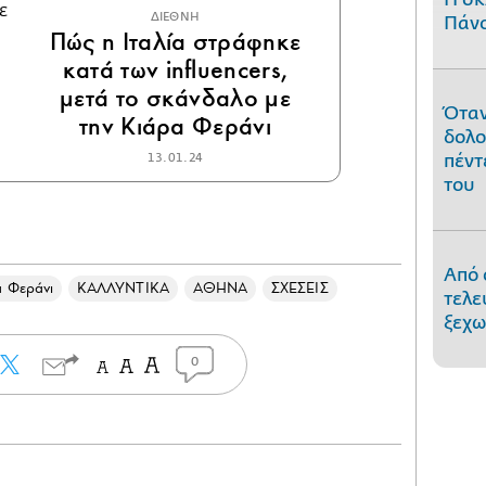
ΔΙΕΘΝΗ
Πάνο
Πώς η Ιταλία στράφηκε
κατά των influencers,
μετά το σκάνδαλο με
Όταν
την Κιάρα Φεράνι
δολο
13.01.24
πέντ
του
Από 
α Φεράνι
ΚΑΛΛΥΝΤΙΚΑ
ΑΘΗΝΑ
ΣΧΕΣΕΙΣ
τελε
ξεχω
0