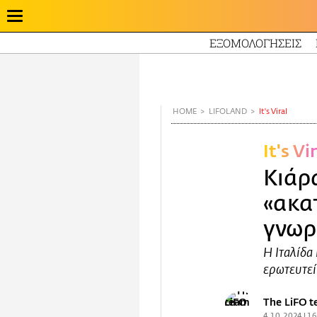
ΕΞΟΜΟΛΟΓΗΣΕΙΣ
Παράκαμψη
προς
το
κυρίως
HOME
LIFOLAND
It's Viral
περιεχόμενο
It's Vi
Κιάρ
«ακα
γνωρ
Η Ιταλίδα
ερωτευτεί
The LiFO 
4.10.2024 | 1