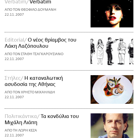
Verbatim
Verbatim
ΑΠΟ ΤΟΝ ΘΕΟΦΙΛΟ ΔΟΥΜΑΝΗ
22.11.2007
Editorial
Ο νέος θρίαμβος του
Λάκη Λαζόπουλου
ΑΠΟ ΤΟΝ ΣΤΑΘΗ ΤΣΑΓΚΑΡΟΥΣΙΑΝΟ
22.11.2007
Στήλες
Η καταναλωτική
ασυδοσία της Αθήνας
ΑΠΟ ΤΟΝ ΧΡΗΣΤΟ ΜΙΧΑΗΛΙΔΗ
22.11.2007
Πολιτικάντικα
Τα κονδύλια του
Μιχάλη Λιάπη
ΑΠΟ ΤΗ ΛΩΡΗ ΚΕΖΑ
22.11.2007