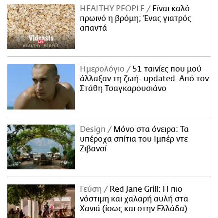
HEALTHY PEOPLE
Είναι καλό
πρωινό η βρόμη; Ένας γιατρός
απαντά
Ημερολόγιο
51 ταινίες που μού
άλλαξαν τη ζωή- updated. Aπό τον
Στάθη Τσαγκαρουσιάνο
Design
Μόνο στα όνειρα: Τα
υπέροχα σπίτια του Ιμπέρ ντε
Ζιβανσί
Γεύση
Red Jane Grill: Η πιο
νόστιμη και χαλαρή αυλή στα
Χανιά (ίσως και στην Ελλάδα)