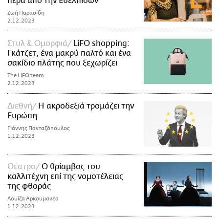
πέρα από την Ευελπίδων
Ζωή Παρασίδη
2.12.2023
Στυλ & Ομορφιά
LiFO shopping:
Γκάτζετ, ένα μακρύ παλτό και ένα
σακίδιο πλάτης που ξεχωρίζει
The LiFO team
2.12.2023
Διεθνή
Η ακροδεξιά τρομάζει την
Ευρώπη
Γιάννης Πανταζόπουλος
1.12.2023
Θέατρο
Ο θρίαμβος του
καλλιτέχνη επί της νομοτέλειας
της φθοράς
Λουίζα Αρκουμανέα
1.12.2023