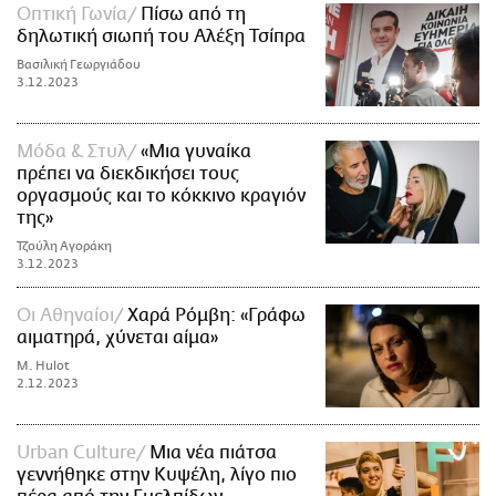
Οπτική Γωνία
Πίσω από τη
δηλωτική σιωπή του Αλέξη Τσίπρα
Βασιλική Γεωργιάδου
3.12.2023
Μόδα & Στυλ
«Μια γυναίκα
πρέπει να διεκδικήσει τους
οργασμούς και το κόκκινο κραγιόν
της»
Τζούλη Αγοράκη
3.12.2023
Οι Αθηναίοι
Χαρά Ρόμβη: «Γράφω
αιματηρά, χύνεται αίμα»
M. Hulot
2.12.2023
Urban Culture
Μια νέα πιάτσα
γεννήθηκε στην Κυψέλη, λίγο πιο