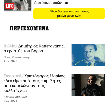
έτσι όπως τυπώνεται
Τώρα δωρεάν στο σπίτι σου,
με ένα μόνο κλικ!
ΠΕΡΙΕΧΟΜΕΝΑ
Βιβλίο
Δημήτριος Καπετανάκης,
ο εραστής του Βορρά
Νίκος Μπακουνάκης
4.12.2023
Εικαστικά
Χριστόφορος Μαρίνος:
«Δεν είμαι από τους επιμελητές
που καπελώνουν τους
καλλιτέχνες»
Αργυρώ Μποζώνη
4.12.2023