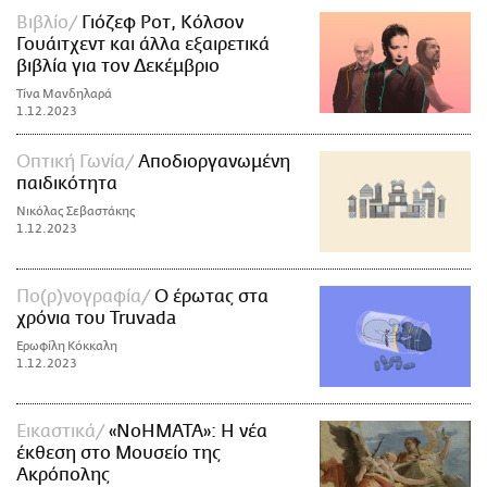
Βιβλίο
Γιόζεφ Ροτ, Κόλσον
Γουάιτχεντ και άλλα εξαιρετικά
βιβλία για τον Δεκέμβριο
Τίνα Μανδηλαρά
1.12.2023
Οπτική Γωνία
Aποδιοργανωμένη
παιδικότητα
Νικόλας Σεβαστάκης
1.12.2023
Πο(ρ)νογραφία
Ο έρωτας στα
χρόνια του Truvada
Ερωφίλη Κόκκαλη
1.12.2023
Εικαστικά
«ΝοΗΜΑΤΑ»: Η νέα
έκθεση στο Μουσείο της
Ακρόπολης