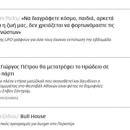
am Picks
«Να διαγράφετε κόσμο, παιδιά, αρκετά
αι η ζωή μας, δεν χρειάζεται να φορτωνόμαστε τις
γνώστων»
της LiFO γράφουν για όσα τους έκαναν εντύπωση την εβδομάδα
 Γιώργος Πέτρου θα μετατρέψει το Ηρώδειο σε
 πάρτι
 πλέον ετήσιο μιούζικαλ που σκηνοθετεί και διευθύνει ο
Καμεράτας στο Φεστιβάλ Αθηνών είναι φέτος το δημοφιλές
 Στίβεν Σόντχαϊμ.
ΑΚΟΣΑΒΒΑΣ
 εξόδου
Bull House
ικός προορισμός για burger στο Περιστέρι