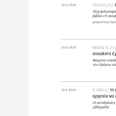
Shortcut
25.6.2018
Περί φιλοσοφί
βιβλίο «Τι σκ
ΔΗΜΗΤΡΗΣ ΠΟΛ
Μόδα & Στ
25.6.2018
sneakers έ
Ψαγμένα sneake
του δρόμου είν
Στήλες
Η 
24.6.2018
αργούν να 
Oι αντιδράσεις
εβδομάδα