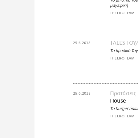
Το μπιστρό το
μαγειρική
THE LIFO TEAM
TALL'S TOY
25.6.2018
Το θρυλικό Toy
THE LIFO TEAM
Προτάσεις
25.6.2018
House
Το burger όπως
THE LIFO TEAM