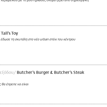
υ Κεραμεικού με το μυστηριώδες όνομα ξέρει από δημιουργική
Tall's Toy
 έδωσε τη σκυτάλη στο νέο urban στέκι του κέντρου
 εξόδου
Butcher’s Burger & Butcher’s Steak
 θα έπρεπε να είναι