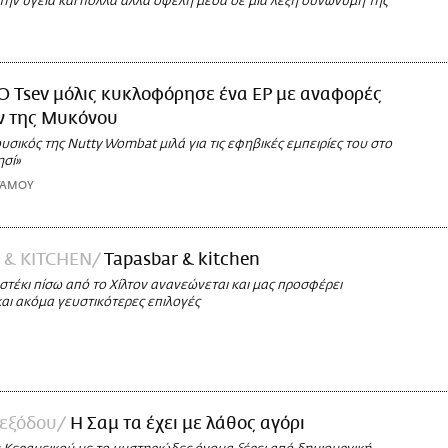
την υγεία και πολλά άλλα οφέλη μέσα σε μια λέξη συνώνυμη της
Ο Tsev μόλις κυκλοφόρησε ένα EP με αναφορές
ν της Μυκόνου
σικός της Νutty Wombat μιλά για τις εφηβικές εμπειρίες του στο
ησί»
ΤΑΜΟΥ
 & KITCHEN
Tapasbar & kitchen
τέκι πίσω από το Χίλτον ανανεώνεται και μας προσφέρει
αι ακόμα γευστικότερες επιλογές
 εξόδου
Η Σαμ τα έχει με λάθος αγόρι