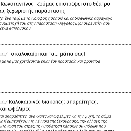
 Κωνσταντίνος Τζούμας επιστρέφει στο θέατρο
ιας ξεχωριστής παράστασης
(σ΄ένα ταξί) με τον ιδιοφυή ηθοποιό και ραδιοφωνικό παραγωγό
συμμετοχή του στην παράσταση «Άγγελος Εξολοθρευτής» που
τζελα Μπρούσκου
μα
Το καλοκαίρι και τα… μάτια σας!
α μάτια μας χρειάζονται επιπλέον προστασία και φροντίδα
μα
Καλοκαιρινές διακοπές: απαραίτητες,
και ωφέλιμες
ναι απαραίτητες, αναγκαίες και ωφέλιμες για την ψυχή, το σώμα
Γιατί εμπεριέχουν την έννοια της ξεκούρασης, την αλλαγή της
 εκτόνωση του στρες, την υιοθέτηση κάποιων συνηθειών που