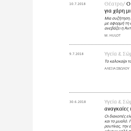
Θέατρο
Ο
10.7.2018
για χάρη μ
Μια συζήτηση 
με αφορμή τη 
ανεβάζει η Άν
M. HULOT
Υγεία & Σώ
9.7.2018
Το καλοκαίρι τ
ΑΛΕΞΙΑ ΣΒΩΛΟΥ
Υγεία & Σώ
30.6.2018
αναγκαίες 
Οι διακοπές εί
και το μυαλό. 
ρουτίνας, την