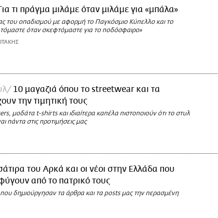
Για τι πράγμα μιλάμε όταν μιλάμε για «μπάλα»
ας του οπαδισμού με αφορμή το Παγκόσμιο Κύπελλο και το
εφτόμαστε όταν σκεφτόμαστε για το ποδόσφαιρο»
ΙΤΑΚΗΣ
υλ
10 μαγαζιά όπου το streetwear και τα
χουν την τιμητική τους
rs, μοδάτα t-shirts και ιδιαίτερα καπέλα πιστοποιούν ότι το στυλ
αι πάντα στις προτιμήσεις μας
σάτιρα του Αρκά και οι νέοι στην Ελλάδα που
φύγουν από το πατρικό τους
 που δημιούργησαν τα άρθρα και τα posts μας την περασμένη