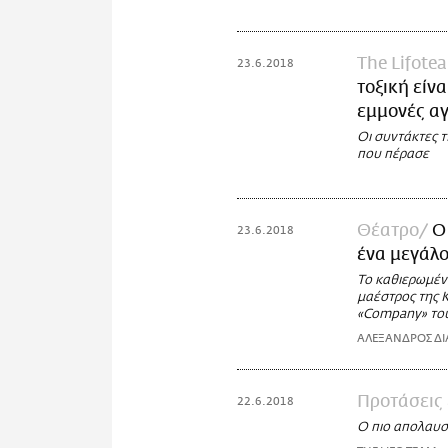
The Lifote
23.6.2018
τοξική είν
εμμονές α
Οι συντάκτες 
που πέρασε
Θέατρο
Ο
23.6.2018
ένα μεγάλο
Το καθιερωμένο
μαέστρος της 
«Company» του
ΑΛΕΞΑΝΔΡΟΣ ΔΙ
Προτάσεις
22.6.2018
Ο πιο απολαυστ