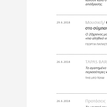
κάνουν καλό σ
απόδρασης.
Μουσική
29.6.2018
στο σύμπα
Ο 20χρονος μου
«πιο αληθινό ν
ΓΕΩΡΓΙΑ ΠΑΠΑΣ
TAPAS BAR
26.6.2018
Το αγαπημένο σ
περισσότερες κ
THE LIFO TEAM
Προτάσεις
26.6.2018