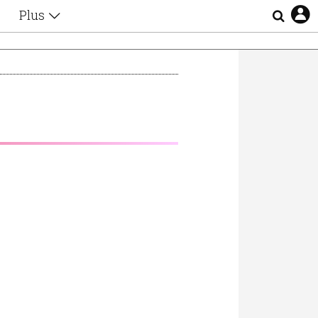
Plus
Θέματα
Συνεντεύξεις
Videos
τα
Αφιερώματα
Ζώδια
Εξομολογήσεις
Blogs
η
Οι Αθηναίοι
Απώλειες
Lgbtqi+
Επιλογές