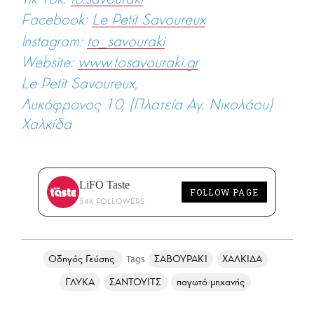
Facebook:
Le Petit Savoureux
Instagram:
to_savouraki
Website:
www.tosavouraki.gr
Le Petit Savoureux,
Λυκόφρονος 10, (Πλατεία Αγ. Νικολάου)
Χαλκίδα
LiFO Taste
FOLLOW PAGE
54K FOLLOWERS
Οδηγός Γεύσης
ΣΑΒΟΥΡΑΚΙ
ΧΑΛΚΙΔΑ
ΓΛΥΚΑ
ΣΑΝΤΟΥΙΤΣ
παγωτό μηχανής