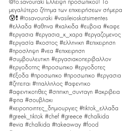
@to.savouraki
Έλλειψη προσωπικού! Το
μεγαλύτερο ζήτημα των επιχειρήσεων σήμερα
😰❗️
#tosavouraki
#vasileioskatsimentes
#ελλαδα
#αθηνα
#χαλκιδα
#ευβοια
#καφε
#εργασια
#εργασια_κ_χαρα
#εργαζομενος
#εργασία
#κοστος
#ελληνικη
#επιχειρηση
#προσληψη
#νεα
#επιχειρηση
#συμβουλευτικη
#εργασιακοπεριβαλλον
#εργοδοτης
#προσωπικο
#εργοδοτες
#έξοδα
#προσωπικο
#προσωπικο
#εργασια
#ζητειται
#τπαλληλος
#αφεντικο
#αφεντικοτιθες
#σπιτικη_συνταγη
#ακριβεια
#φπα
#σουβλακι
#χειροποιητες_δημιουργιες
#tiktok_ελλαδα
#greek_tiktok
#chef
#greece
#chalkida
#evia
#chalkida
#takeaway
#food