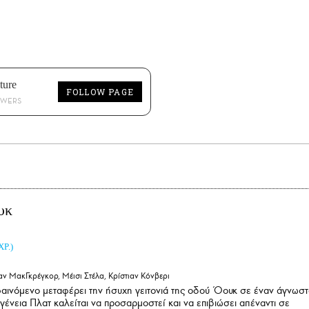
ture
FOLLOW PAGE
OWERS
υκ
ΧΡ.)
αν ΜακΓκρέγκορ, Μέισι Στέλα, Κρίστιαν Κόνβερι
αινόμενο μεταφέρει την ήσυχη γειτονιά της οδού Όουκ σε έναν άγνωσ
ογένεια Πλατ καλείται να προσαρμοστεί και να επιβιώσει απέναντι σε