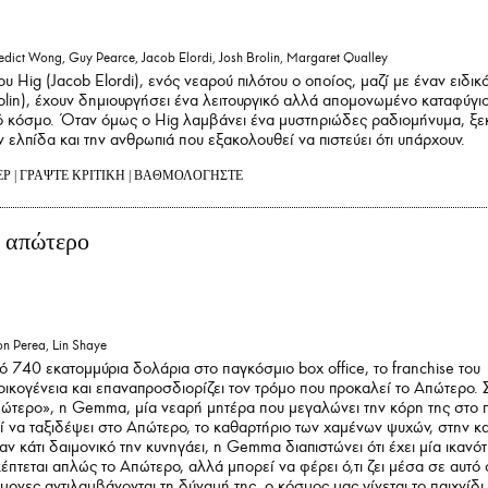
edict Wong, Guy Pearce, Jacob Elordi, Josh Brolin, Margaret Qualley
του Hig (Jacob Elordi), ενός νεαρού πιλότου ο οποίος, μαζί με έναν ειδικ
olin), έχουν δημιουργήσει ένα λειτουργικό αλλά απομονωμένο καταφύγι
 κόσμο. Όταν όμως ο Hig λαμβάνει ένα μυστηριώδες ραδιομήνυμα, ξεκ
ν ελπίδα και την ανθρωπιά που εξακολουθεί να πιστεύει ότι υπάρχουν.
ΕΡ
|
ΓΡΑΨΤΕ ΚΡΙΤΙΚΗ
|
ΒΑΘΜΟΛΟΓΗΣΤΕ
ο απώτερο
n Perea, Lin Shaye
 740 εκατομμύρια δολάρια στο παγκόσμιο box office, το franchise του
α οικογένεια και επαναπροσδιορίζει τον τρόμο που προκαλεί το Απώτερο. 
Απώτερο», η Gemma, μία νεαρή μητέρα που μεγαλώνει την κόρη της στο 
ρεί να ταξιδέψει στο Απώτερο, το καθαρτήριο των χαμένων ψυχών, στην κ
αν κάτι δαιμονικό την κυνηγάει, η Gemma διαπιστώνει ότι έχει μία ικανό
κέπτεται απλώς το Απώτερο, αλλά μπορεί να φέρει ό,τι ζει μέσα σε αυτό
μονες αντιλαμβάνονται τη δύναμή της, ο κόσμος μας γίνεται το παιχνίδι 