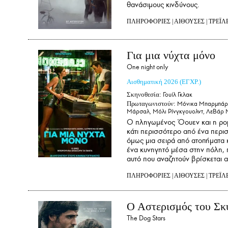
θανάσιμους κινδύνους.
ΠΛΗΡΟΦΟΡΙΕΣ
|
ΑΙΘΟΥΣΕΣ
|
ΤΡΕΪΛ
Για μια νύχτα μόνο
One night only
Αισθηματική
2026
(ΕΓΧΡ.)
Σκηνοθεσία:
Γουίλ Γκλακ
Πρωταγωνιστούν:
Μόνικα Μπαρμπάρο,Κ
Μάρσαλ, Μόλι Ρίνγκγουολντ, ΛεΒάρ 
Ο πληγωμένος Όουεν και η ρομα
κάτι περισσότερο από ένα περισ
όμως μια σειρά από ατοπήματα κ
ένα κυνηγητό μέσα στην πόλη, π
αυτό που αναζητούν βρίσκεται 
ΠΛΗΡΟΦΟΡΙΕΣ
|
ΑΙΘΟΥΣΕΣ
|
ΤΡΕΪΛ
Ο Αστερισμός του Σκ
The Dog Stars