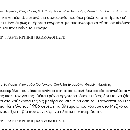
το Χαμάδα, Κότζο Ατάα, Νελ Μπάρλοου, Ράχα Ραχμπάρι, Αντονία Μπέρναθ, Ρίτσαρντ 
ωτική ντετέκτιβ, ερευνά μια δολοφονία που διαπράχθηκε στη Βρετανική
πηκε ένα άκρως απόρρητο έγγραφο, με αποτέλεσμα να θέσει σε κίνδυν
 και την ειρήνη του κόσμου.
ΕΡ
|
ΓΡΑΨΤΕ ΚΡΙΤΙΚΗ
|
ΒΑΘΜΟΛΟΓΗΣΤΕ
ατέο Λαμπέ, Λεονάρδο Ορτίζγκρις, Χουλιέτα Εγουρόλα, Φερμίν Μαρτίνες
υατεμάλα που μάχεται ενάντια στη στρατιωτική δικτατορία αναγκάζεται 
ς πίσω τον γιο της. Δέκα χρόνια αργότερα, όταν εκείνος έρχεται να ζήσ
εσα στα καθήκοντά της ως μητέρα και στη συνέχιση του επαναστατικού τη
ιο Κύπελλο του 1986 στρέφει τα βλέμματα του κόσμου στο Μεξικό και
αναδείξει τη βία που συνεχίζει να πλήττει την πατρίδα της.
ΕΡ
|
ΓΡΑΨΤΕ ΚΡΙΤΙΚΗ
|
ΒΑΘΜΟΛΟΓΗΣΤΕ