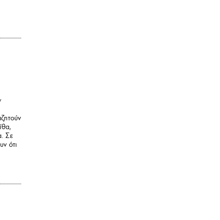
ν
αζητούν
ίθα,
α. Σε
υν ότι