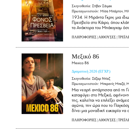
Σκηνοθεσία:
Στίβεν Σάιμεκ
Πρωταγωνιστούν:
Μίσα Μπάρτον, Μίν
1934. Η Μιράντα Γκριν, μια ιδι
Πρεσβεία στο Κάιρο, όπου κλά
τα Ανάκτορα του Μπάκιγχαμ όσο
ΠΛΗΡΟΦΟΡΙΕΣ
|
ΑΙΘΟΥΣΕΣ
|
ΤΡΕΪΛ
Μεξικό 86
Mexico 86
Δραματική
2026
(ΕΓΧΡ.)
Σκηνοθεσία:
Σέζαρ Ντίαζ
Πρωταγωνιστούν:
Μπερενίς Μπεζό, Μ
Μια νεαρή αντάρτισσα από τη Γο
καταφύγει στο Μεξικό, αφήνοντα
της, καλείται να επιλέξει ανάμ
αγώνα, την ώρα που το Παγκόσμ
δίνει μια μοναδική ευκαιρία να 
ΠΛΗΡΟΦΟΡΙΕΣ
|
ΑΙΘΟΥΣΕΣ
|
ΤΡΕΪΛ