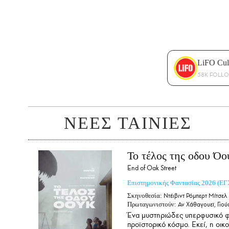
LiFO Cul
58K FOLL
ΝΕΕΣ ΤΑΙΝΙΕΣ
Το τέλος της οδου Όο
End of Oak Street
Επιστημονικής Φαντασίας
2026
(ΕΓ
Σκηνοθεσία:
Ντέιβιντ Ρόμπερτ Μίτσελ
Πρωταγωνιστούν:
Αν Χάθαγουεϊ, Γιού
Ένα μυστηριώδες υπερφυσικό φ
προϊστορικό κόσμο. Εκεί, η οικ