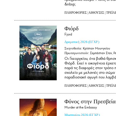
&nbsp;
ΠΛΗΡΟΦΟΡΙΕΣ
|
ΑΙΘΟΥΣΕΣ
|
ΤΡΕΪΛ
Φιόρδ
Fjord
Δραματική
2026
(ΕΓΧΡ.)
Σκηνοθεσία:
Κρίστιαν Μουνγκίου
Πρωταγωνιστούν:
Σεμπάστιαν Σταν, Ρ
Οι Γκεοργκίου, ένα βαθιά θρησ
Φιόρδ. Εκεί η οικογένεια έρχετα
παρά τις διαφορές στον τρόπο 
σχολείο με μελανιές στο σώμα τη
παραδοσιακή αγωγή που λαμβάνο
ΠΛΗΡΟΦΟΡΙΕΣ
|
ΑΙΘΟΥΣΕΣ
|
ΤΡΕΪΛ
Φόνος στην Πρεσβεία
Murder at the Embassy
Μυστηρίου
2026
(ΕΓΧΡ.)