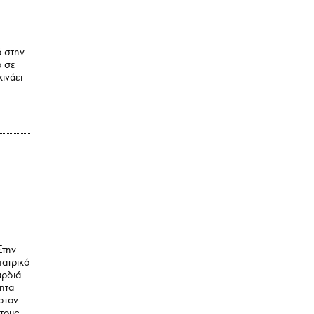
ό στην
ο σε
ινάει
Στην
πατρικό
αρδιά
τητα
 στον
τους.