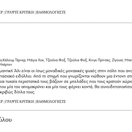
ΕΡ
|
ΓΡΑΨΤΕ ΚΡΙΤΙΚΗ
|
ΒΑΘΜΟΛΟΓΗΣΤΕ
άλουμ Τέρνερ, Μάγια Χοκ, Τζούλια Φοξ, Τζούλια Φοξ, Κινγκ Πρίνσες, Ζίγουεϊ, Μπε
Μπέρτον
ντική Άλι είναι οι ίσως μοναδικές μοναχικές ψυχές στην πόλη που αν
τασιακό ειδύλλιο. Από τη στιγμή που γνωρίζονται νιώθουν μια έντονη σπ
αι τυχαία περιστατικά τους βάζουν σε μπελάδες που τους κρατούν χώρι
ου μία του απομακρύνει και μία τους φέρνει κοντά, θα συνειδητοποιήσο
ακριβώς δίπλα τους.
ΕΡ
|
ΓΡΑΨΤΕ ΚΡΙΤΙΚΗ
|
ΒΑΘΜΟΛΟΓΗΣΤΕ
ύλου