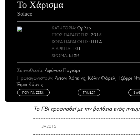
Το Χάρισμα
Solace
ΚΑΤΗΓΟΡΙΑ:
Θρίλερ
ΕΤΟΣ
ΠΑΡΑΓΩΓΗΣ
:
2015
ΧΩΡΑ
ΠΑΡΑΓΩΓΗΣ
:
Η.Π.Α.
ΔΙΑΡΚΕΙΑ:
101
ΧΡΩΜΑ:
ΕΓΧΡ.
Σκηνοθεσία:
Αφόνσο Πογιάρτ
Πρωταγωνιστούν:
Άντονι Χόπκινς, Κόλιν Φάρελ, Τζέφρι Ντ
Έιμπι Κόρνις
ΠΟΥ ΠΑΙΖΕΤΑΙ
TRAILER
ΒΑ
Το FBI προσπαθεί με την βοήθεια ενός πνευματι
3.9.2015