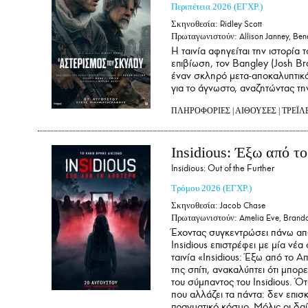
Περιπέτεια
2026
(ΕΓΧΡ.)
Σκηνοθεσία:
Ridley Scott
Πρωταγωνιστούν:
Allison Janney, Ben
Η ταινία αφηγείται την ιστορία 
επιβίωση, τον Bangley (Josh Br
έναν σκληρό μετα-αποκαλυπτικό
για το άγνωστο, αναζητώντας τη
ΠΛΗΡΟΦΟΡΙΕΣ
|
ΑΙΘΟΥΣΕΣ
|
ΤΡΕΪΛ
Insidious: Έξω από τ
Insidious: Out of the Further
Τρόμου
2026
(ΕΓΧΡ.)
Σκηνοθεσία:
Jacob Chase
Πρωταγωνιστούν:
Amelia Eve, Brando
Έχοντας συγκεντρώσει πάνω από
Insidious επιστρέφει με μία νέ
ταινία «Insidious: Έξω από το 
της σπίτι, ανακαλύπτει ότι μπο
του σύμπαντος του Insidious. Ότ
που αλλάζει τα πάντα: δεν επισ
πραγματικό κόσμο. Μόλις οι δαί