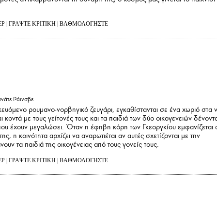
ΕΡ
|
ΓΡΑΨΤΕ ΚΡΙΤΙΚΗ
|
ΒΑΘΜΟΛΟΓΗΣΤΕ
ενάτε Ράινσβε
κευόμενο ρουμανο-νορβηγικό ζευγάρι, εγκαθίστανται σε ένα χωριό στα 
ι κοντά με τους γείτονές τους και τα παιδιά των δύο οικογενειών δένοντα
που έχουν μεγαλώσει. Όταν η έφηβη κόρη των Γκεοργκίου εμφανίζεται 
ς, η κοινότητα αρχίζει να αναρωτιέται αν αυτές σχετίζονται με την
υν τα παιδιά της οικογένειας από τους γονείς τους.
ΕΡ
|
ΓΡΑΨΤΕ ΚΡΙΤΙΚΗ
|
ΒΑΘΜΟΛΟΓΗΣΤΕ