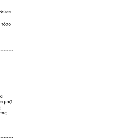
Ντίλαϊν
ο τόσο
να
ει μαζί
ς
 της