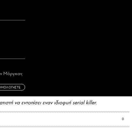
ιν Μόργκαν,
ΘΜΟΛΟΓΗΣΤΕ
στή να εντοπίσει εναν ιδιοφυή serial killer.
0